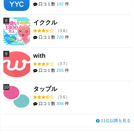
口コミ数
142
件
8
イククル
（3.6）
口コミ数
220
件
9
with
（3.7）
口コミ数
255
件
10
タップル
（3.6）
口コミ数
394
件
11位以降を見る