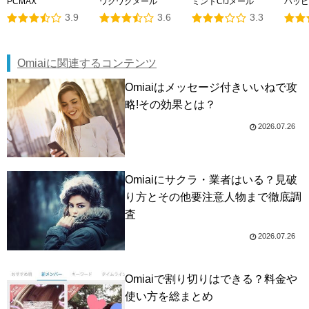
PCMAX
ワクワクメール
ミントC!Jメール
ハッピ
3.9
3.6
3.3
Omiaiに関連するコンテンツ
Omiaiはメッセージ付きいいねで攻
略!その効果とは？
2026.07.26
Omiaiにサクラ・業者はいる？見破
り方とその他要注意人物まで徹底調
査
2026.07.26
Omiaiで割り切りはできる？料金や
使い方を総まとめ