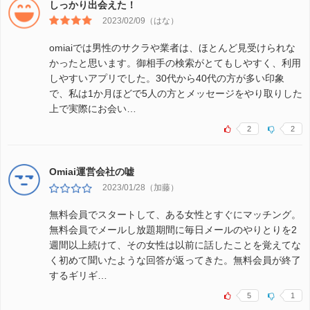
しっかり出会えた！
2023/02/09（はな）
omiaiでは男性のサクラや業者は、ほとんど見受けられな
かったと思います。御相手の検索がとてもしやすく、利用
しやすいアプリでした。30代から40代の方が多い印象
で、私は1か月ほどで5人の方とメッセージをやり取りした
上で実際にお会い…
2
2
Omiai運営会社の嘘
2023/01/28（加藤）
無料会員でスタートして、ある女性とすぐにマッチング。
無料会員でメールし放題期間に毎日メールのやりとりを2
週間以上続けて、その女性は以前に話したことを覚えてな
く初めて聞いたような回答が返ってきた。無料会員が終了
するギリギ…
5
1