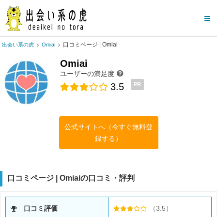
口コミページ | Omiai
出会い系の虎
Omiai
Omiai
ユーザーの満足度
3.5
PR
公式サイトへ（今すぐ無料登
録する）
口コミページ | Omiaiの口コミ・評判
口コミ評価
（3.5）