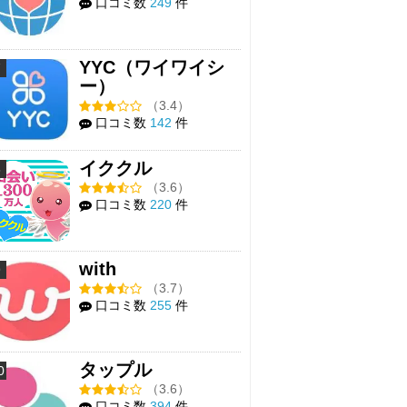
口コミ数
249
件
YYC（ワイワイシ
7
ー）
（3.4）
口コミ数
142
件
イククル
8
（3.6）
口コミ数
220
件
with
9
（3.7）
口コミ数
255
件
タップル
0
（3.6）
口コミ数
394
件