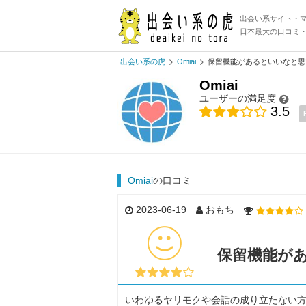
出会い系サイト・
日本最大の口コミ
出会い系の虎
Omiai
保留機能があるといいなと思
Omiai
ユーザーの満足度
3.5
Omiai
の口コミ
2023-06-19
おもち
保留機能が
いわゆるヤリモクや会話の成り立たない