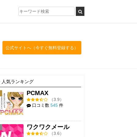
公式サイトへ（今すぐ無料登録する）
人気ランキング
PCMAX
1
（3.9）
口コミ数
545
件
ワクワクメール
2
（3.6）