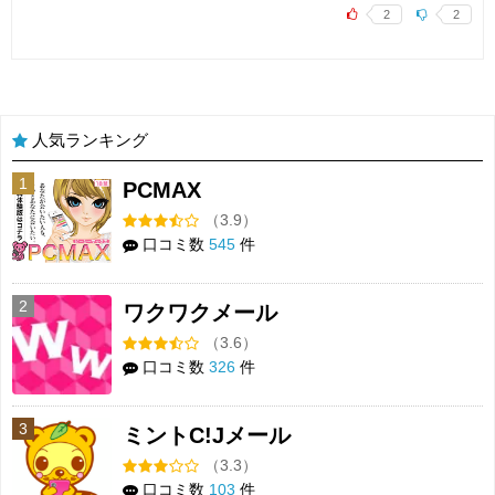
2
2
人気ランキング
1
PCMAX
（3.9）
口コミ数
545
件
2
ワクワクメール
（3.6）
口コミ数
326
件
3
ミントC!Jメール
（3.3）
口コミ数
103
件