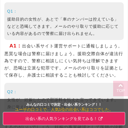
Q1：
援助目的の女性が、あとで「車のナンバーは控えている」
などと恐喝してきます。メールのやり取りで援助に応じて
いる内容があるので警察に届け出られません。
A1：
出会い系サイト運営サポートに通報しましょう。
悪質な場合は警察に届けましょう。援助交際自体が違法行
為ですので、警察に相談しにくい気持ちは理解できます
が、恐喝は立派な犯罪です。メールのやり取りを証拠とし
て保存し、弁護士に相談することも検討してください。
TOP
Q2：
女性が、妊娠したので慰謝料を払えと言ってきています。
みんなの口コミで決定・出会い系ランキング！！
身に覚えはあるだけに怖いです。
ユーザの口コミで、人気1位の出会い系はココでした。
A2：
出会い系の人気ランキングを見てみる！
弁護士さんを通じてフェアな和解をしたい旨を伝
えるのがいいでしょう。妊娠の事実確認として医師の診断