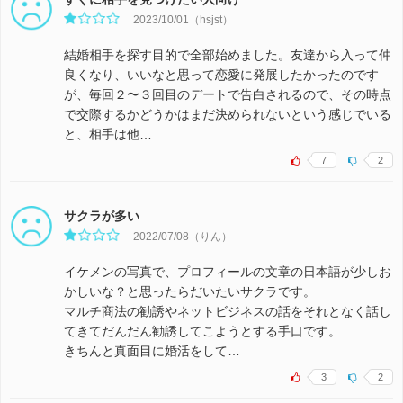
2023/10/01（hsjst）
結婚相手を探す目的で全部始めました。友達から入って仲
良くなり、いいなと思って恋愛に発展したかったのです
が、毎回２〜３回目のデートで告白されるので、その時点
で交際するかどうかはまだ決められないという感じでいる
と、相手は他…
7
2
サクラが多い
2022/07/08（りん）
イケメンの写真で、プロフィールの文章の日本語が少しお
かしいな？と思ったらだいたいサクラです。
マルチ商法の勧誘やネットビジネスの話をそれとなく話し
てきてだんだん勧誘してこようとする手口です。
きちんと真面目に婚活をして…
3
2