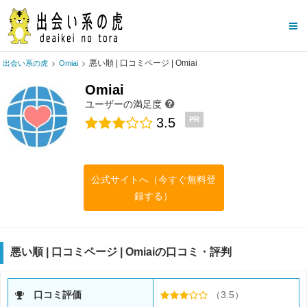
悪い順 | 口コミページ | Omiai
出会い系の虎
Omiai
Omiai
ユーザーの満足度
3.5
PR
公式サイトへ（今すぐ無料登
録する）
悪い順 | 口コミページ | Omiaiの口コミ・評判
口コミ評価
（3.5）