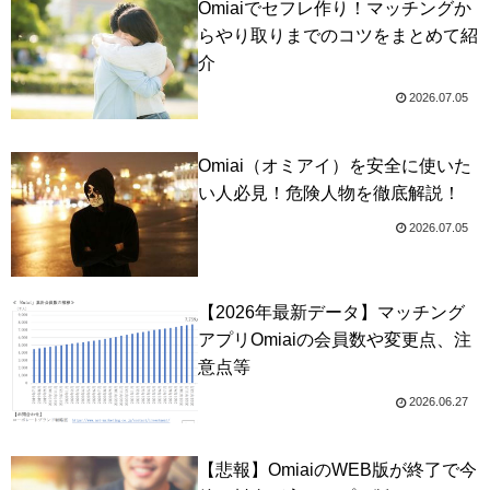
Omiaiでセフレ作り！マッチングか
らやり取りまでのコツをまとめて紹
介
2026.07.05
Omiai（オミアイ）を安全に使いた
い人必見！危険人物を徹底解説！
2026.07.05
【2026年最新データ】マッチング
アプリOmiaiの会員数や変更点、注
意点等
2026.06.27
【悲報】OmiaiのWEB版が終了で今