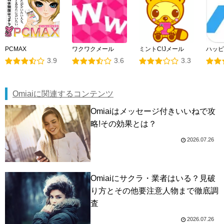
PCMAX
ワクワクメール
ミントC!Jメール
ハッピ
3.9
3.6
3.3
Omiaiに関連するコンテンツ
Omiaiはメッセージ付きいいねで攻
略!その効果とは？
2026.07.26
Omiaiにサクラ・業者はいる？見破
り方とその他要注意人物まで徹底調
査
2026.07.26