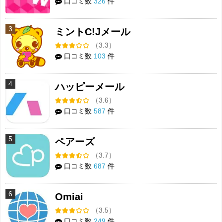
口コミ数
326
件
3
ミントC!Jメール
（3.3）
口コミ数
103
件
4
ハッピーメール
（3.6）
口コミ数
587
件
5
ペアーズ
（3.7）
口コミ数
687
件
6
Omiai
（3.5）
口コミ数
249
件