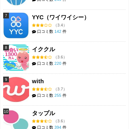
7
YYC（ワイワイシー）
（3.4）
口コミ数
142
件
8
イククル
（3.6）
口コミ数
220
件
9
with
（3.7）
口コミ数
255
件
10
タップル
（3.6）
口コミ数
394
件