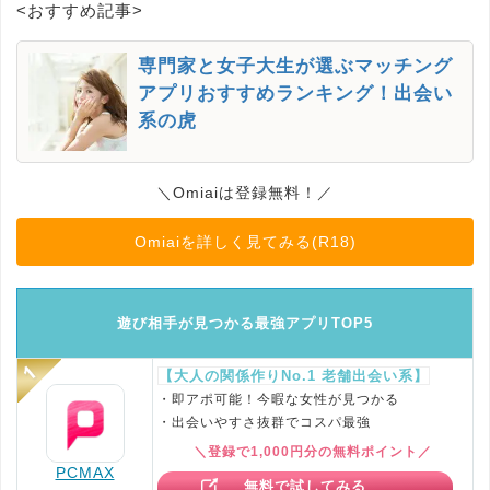
<おすすめ記事>
専門家と女子大生が選ぶマッチング
アプリおすすめランキング！出会い
系の虎
＼Omiaiは登録無料！／
Omiaiを詳しく見てみる(R18)
遊び相手が見つかる最強アプリTOP5
【大人の関係作りNo.1 老舗出会い系】
・即アポ可能！今暇な女性が見つかる
・出会いやすさ抜群でコスパ最強
＼登録で1,000円分の無料ポイント／
PCMAX
無料で試してみる