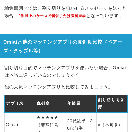
編集部調べでは、割り切りを匂わせるメッセージを送った
場合、
となっています。
9割以上のケースで警告または強制退会
Omiaiと他のマッチングアプリの真剣度比較（ペアー
ズ・タップル等）
割り切り目的でマッチングアプリを使いたい場合、Omiai
は本当に適しているのでしょうか？
他の人気マッチングアプリと比較してみましょう。
割り切り向き
アプリ名
真剣度
年齢層
度
★★★★★
20代後半～3
Omiai
（非常に高
×（不向き）
0代前半