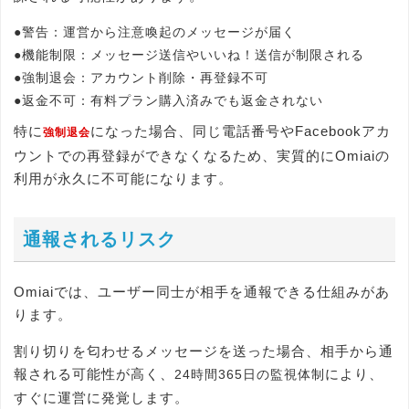
●
警告
：運営から注意喚起のメッセージが届く
●
機能制限
：メッセージ送信やいいね！送信が制限される
●
強制退会
：アカウント削除・再登録不可
●
返金不可
：有料プラン購入済みでも返金されない
特に
になった場合、同じ電話番号やFacebookアカ
強制退会
ウントでの再登録ができなくなるため、実質的にOmiaiの
利用が永久に不可能になります。
通報されるリスク
Omiaiでは、ユーザー同士が相手を通報できる仕組みがあ
ります。
割り切りを匂わせるメッセージを送った場合、相手から通
報される可能性が高く、
により、
24時間365日の監視体制
すぐに運営に発覚します。