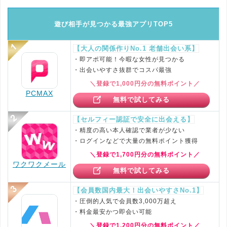
遊び相手が見つかる最強アプリTOP5
【大人の関係作りNo.1 老舗出会い系】
・即アポ可能！今暇な女性が見つかる
・出会いやすさ抜群でコスパ最強
＼登録で1,000円分の無料ポイント／
PCMAX
無料で試してみる
【セルフィー認証で安全に出会える】
・精度の高い本人確認で業者が少ない
・ログインなどで大量の無料ポイント獲得
＼登録で1,700円分の無料ポイント／
ワクワクメール
無料で試してみる
【会員数国内最大！出会いやすさNo.1】
・圧倒的人気で会員数3,000万超え
・料金最安かつ即会い可能
＼登録で1,200円分の無料ポイント／