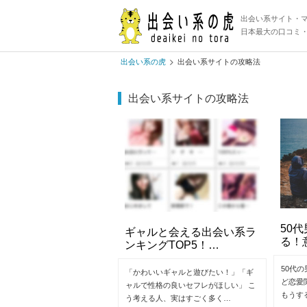
出会い系サイト・
日本最大の口コミ
出会い系の虎
出会い系サイトの攻略法
出会い系サイトの攻略法
50
ギャルと会える出会い系ラ
る！
ンキングTOP5！…
50代
「かわいいギャルと遊びたい！」「ギ
ど恋愛
ャルで性格の良いセフレがほしい」 こ
もうす
う考える人、実はすごく多く…