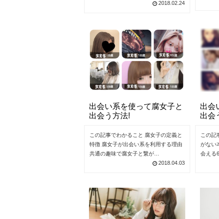
2018.02.24
出会い系を使って腐女子と
出会
出会う方法!
出会
この記事でわかること 腐女子の定義と
この記
特徴 腐女子が出会い系を利用する理由
がない
共通の趣味で腐女子と繋が…
会える
2018.04.03