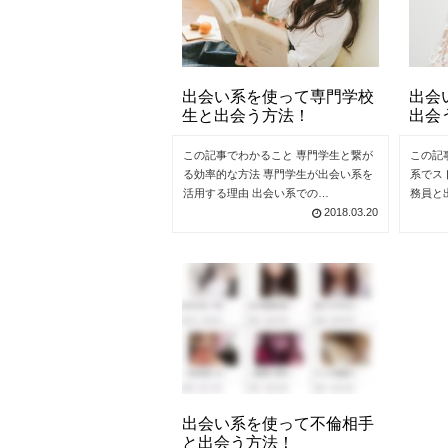
出会い系を使って専門学校
出会
生と出会う方法！
出会
この記事でわかること 専門学生と繋が
この記
る効率的な方法 専門学生が出会い系を
系でス
活用する理由 出会い系での…
務員と
2018.03.20
出会い系を使って不倫相手
と出会う方法！