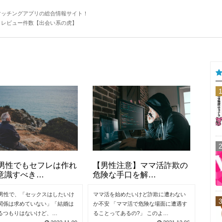
マッチングアプリの総合情報サイト！
・レビュー件数【出会い系の虎】
代男性でもセフレは作れ
【男性注意】ママ活詐欺の
意識すべき…
危険な手口を解…
の男性で、「セックスはしたいけ
ママ活を始めたいけど詐欺に遭わない
関係は求めていない」「結婚は
か不安 「ママ活で危険な場面に遭遇す
るつもりはないけど、…
ることってあるの?」 このよ…