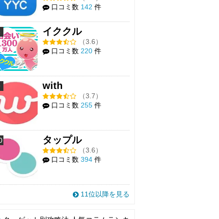
口コミ数
142
件
イククル
8
（3.6）
口コミ数
220
件
with
9
（3.7）
口コミ数
255
件
タップル
0
（3.6）
口コミ数
394
件
11位以降を見る