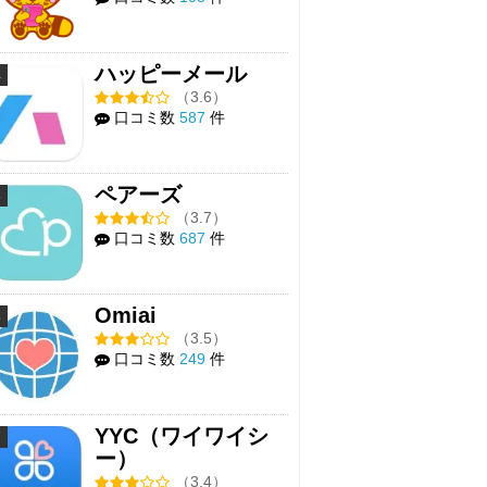
ハッピーメール
4
（3.6）
口コミ数
587
件
ペアーズ
5
（3.7）
口コミ数
687
件
Omiai
6
（3.5）
口コミ数
249
件
YYC（ワイワイシ
7
ー）
（3.4）