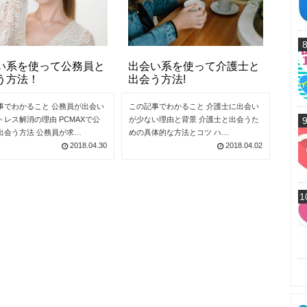
い系を使って公務員と
出会い系を使って介護士と
う方法！
出会う方法!
事でわかること 公務員が出会い
この記事でわかること 介護士に出会い
トレス解消の理由 PCMAXで公
が少ない理由と背景 介護士と出会うた
出会う方法 公務員が求…
めの具体的な方法とコツ ハ…
2018.04.30
2018.04.02
1