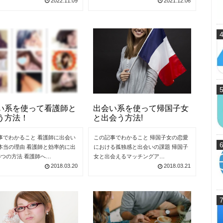
2022.11.09
2021.12.06
い系を使って看護師と
出会い系を使って帰国子女
う方法！
と出会う方法!
事でわかること 看護師に出会い
この記事でわかること 帰国子女の恋愛
本当の理由 看護師と効率的に出
における孤独感と出会いの課題 帰国子
6つの方法 看護師へ…
女と出会えるマッチングア…
2018.03.20
2018.03.21