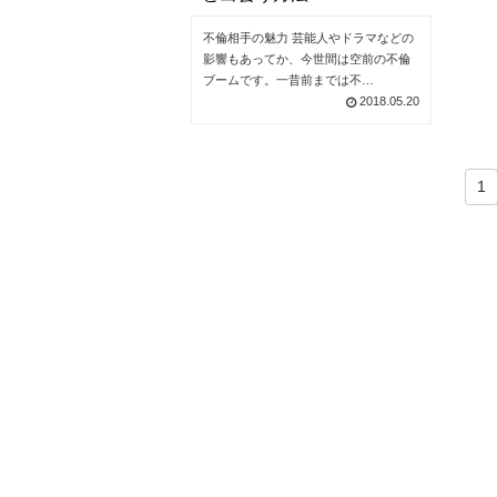
不倫相手の魅力 芸能人やドラマなどの
影響もあってか、今世間は空前の不倫
ブームです。一昔前までは不…
2018.05.20
1