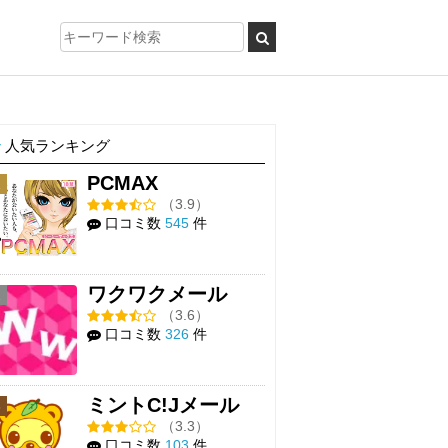
人気ランキング
PCMAX
1
（3.9）
口コミ数
545
件
ワクワクメール
2
（3.6）
口コミ数
326
件
ミントC!Jメール
3
（3.3）
口コミ数
103
件