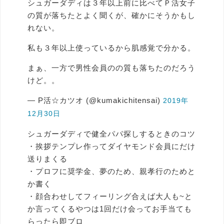
シュガーダディは３年以上前に比べてＰ活女子
の質が落ちたとよく聞くが、確かにそうかもし
れない。
私も３年以上使っているから肌感覚で分かる。
まぁ、一方で男性会員のの質も落ちたのだろう
けど。。
— P活☆カツオ (@kumakichitensai)
2019年
12月30日
シュガーダディで健全パパ探しするときのコツ
・挨拶テンプレ作ってダイヤモンド会員にだけ
送りまくる
・プロフに奨学金、夢のため、親孝行のためと
か書く
・顔合わせしてフィーリング合えば大人も~と
か言ってくるやつは1回だけ会ってお手当ても
らったら即ブロ