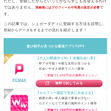
ただし、登録したからといってかならずしも出会えるわけ
ではありません。
で
登録後にはプロフィールや写真の設定が必要
す。
この記事では、シュガーダディに登録する方法を説明し、
を紹介します！
登録からデータをするまでの流れ
遊び相手が見つかる最強アプリTOP5
【大人の関係作りNo.1 老舗出会い系】
・即アポ可能！今暇な女性が見つかる
・出会いやすさ抜群でコスパ最強
＼登録で1,000円分の無料ポイント／
PCMAX
無料で試してみる
【セルフィー認証で安全に出会える】
・精度の高い本人確認で業者が少ない
・ログインなどで大量の無料ポイント獲得
＼登録で1,700円分の無料ポイント／