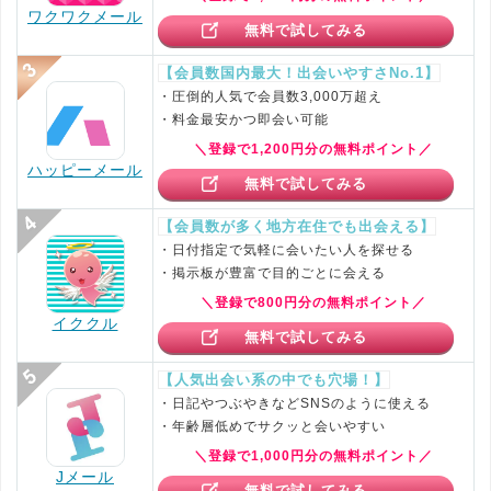
ワクワクメール
無料で試してみる
【会員数国内最大！出会いやすさNo.1】
・圧倒的人気で会員数3,000万超え
・料金最安かつ即会い可能
＼登録で1,200円分の無料ポイント／
ハッピーメール
無料で試してみる
【会員数が多く地方在住でも出会える】
・日付指定で気軽に会いたい人を探せる
・掲示板が豊富で目的ごとに会える
＼登録で800円分の無料ポイント／
イククル
無料で試してみる
【人気出会い系の中でも穴場！】
・日記やつぶやきなどSNSのように使える
・年齢層低めでサクッと会いやすい
＼登録で1,000円分の無料ポイント／
Jメール
無料で試してみる