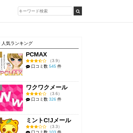
人気ランキング
PCMAX
1
（3.9）
口コミ数
545
件
ワクワクメール
2
（3.6）
口コミ数
326
件
ミントC!Jメール
3
（3.3）
口コミ数
103
件