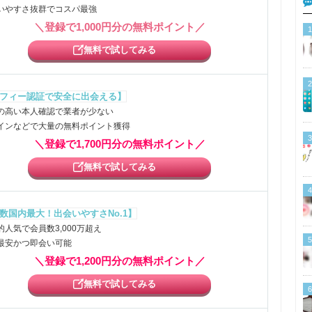
いやすさ抜群でコスパ最強
＼登録で1,000円分の無料ポイント／
1
無料で試してみる
2
フィー認証で安全に出会える】
の高い本人確認で業者が少ない
インなどで大量の無料ポイント獲得
3
＼登録で1,700円分の無料ポイント／
無料で試してみる
4
数国内最大！出会いやすさNo.1】
的人気で会員数3,000万超え
5
最安かつ即会い可能
＼登録で1,200円分の無料ポイント／
無料で試してみる
6