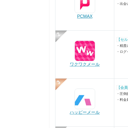
・出会
PCMAX
【セル
・精度
・ログ
ワクワクメール
【会員
・圧倒
・料金
ハッピーメール