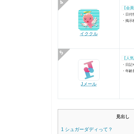
【会員
・日付
・掲示
イククル
【人気
・日記
・年齢
Jメール
見出し
1
シュガーダディって？