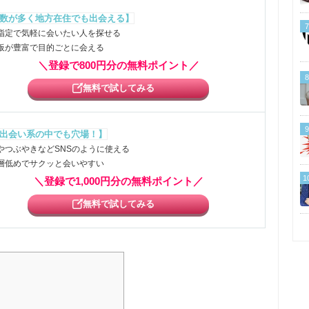
数が多く地方在住でも出会える】
7
指定で気軽に会いたい人を探せる
板が豊富で目的ごとに会える
＼登録で800円分の無料ポイント／
8
無料で試してみる
9
出会い系の中でも穴場！】
やつぶやきなどSNSのように使える
層低めでサクッと会いやすい
1
＼登録で1,000円分の無料ポイント／
無料で試してみる