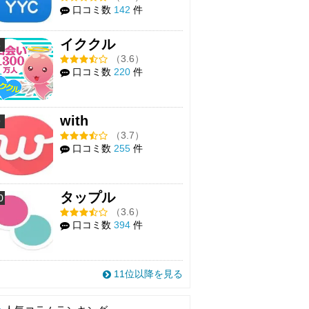
口コミ数
142
件
イククル
8
（3.6）
口コミ数
220
件
with
9
（3.7）
口コミ数
255
件
タップル
0
（3.6）
口コミ数
394
件
11位以降を見る