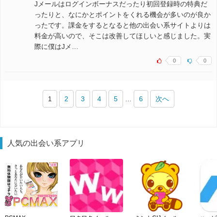
Jメールはログインボーナスだったり初回登録時の特典だ
ったりと、なにかとポイントをくれる機会が多いのが良か
ったです。課金をするとなると他の出会い系サイトよりは
料金が高いので、そこは改善してほしいと感じました。実
際に僕はJメ…
0
0
1
2
3
4
5
…
6
次へ
人気の出会い系アプリ