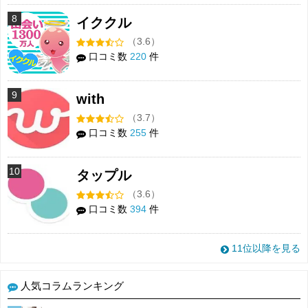
8
イククル
（3.6）
口コミ数
220
件
9
with
（3.7）
口コミ数
255
件
10
タップル
（3.6）
口コミ数
394
件
11位以降を見る
人気コラムランキング