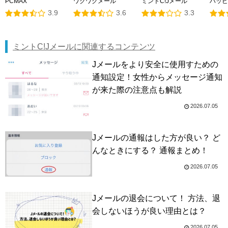
PCMAX
ワクワクメール
ミントC!Jメール
ハッピ
3.9
3.6
3.3
ミントC!Jメールに関連するコンテンツ
Jメールをより安全に使用すための
通知設定！女性からメッセージ通知
が来た際の注意点も解説
2026.07.05
Jメールの通報はした方が良い？ ど
んなときにする？ 通報まとめ！
2026.07.05
Jメールの退会について！ 方法、退
会しないほうが良い理由とは？
2026.07.05