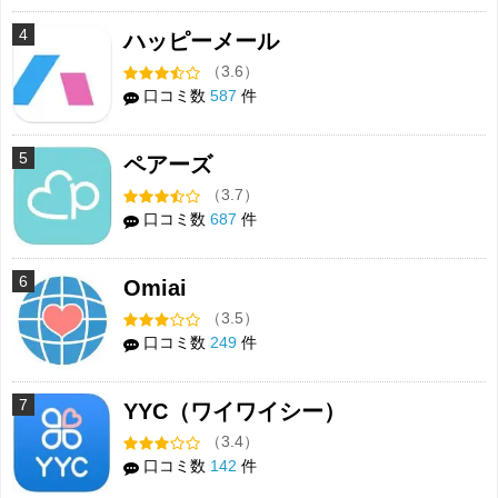
4
ハッピーメール
（3.6）
口コミ数
587
件
5
ペアーズ
（3.7）
口コミ数
687
件
6
Omiai
（3.5）
口コミ数
249
件
7
YYC（ワイワイシー）
（3.4）
口コミ数
142
件