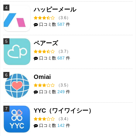
4
ハッピーメール
（3.6）
口コミ数
587
件
5
ペアーズ
（3.7）
口コミ数
687
件
6
Omiai
（3.5）
口コミ数
249
件
7
YYC（ワイワイシー）
（3.4）
口コミ数
142
件