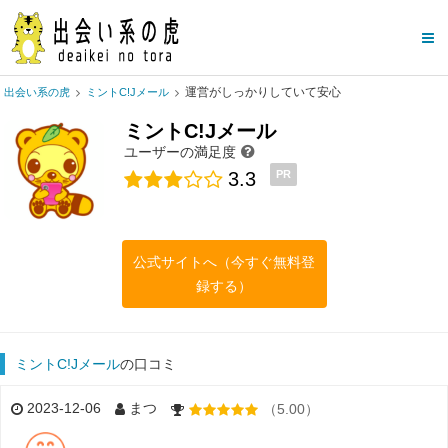
運営がしっかりしていて安心
出会い系の虎
ミントC!Jメール
ミントC!Jメール
ユーザーの満足度
3.3
PR
公式サイトへ（今すぐ無料登
録する）
ミントC!Jメール
の口コミ
2023-12-06
まつ
（5.00）