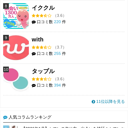
8
イククル
（3.6）
口コミ数
220
件
9
with
（3.7）
口コミ数
255
件
10
タップル
（3.6）
口コミ数
394
件
11位以降を見る
人気コラムランキング
1