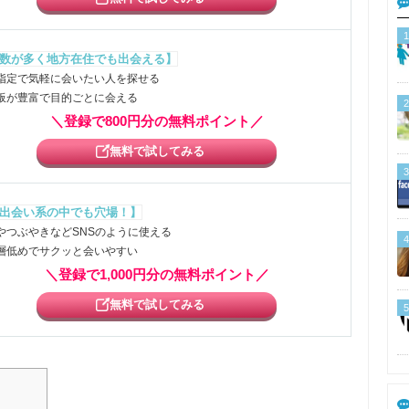
1
数が多く地方在住でも出会える】
指定で気軽に会いたい人を探せる
板が豊富で目的ごとに会える
2
＼登録で800円分の無料ポイント／
無料で試してみる
3
出会い系の中でも穴場！】
やつぶやきなどSNSのように使える
4
層低めでサクッと会いやすい
＼登録で1,000円分の無料ポイント／
無料で試してみる
5