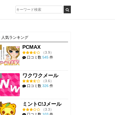
人気ランキング
PCMAX
1
（3.9）
口コミ数
545
件
ワクワクメール
2
（3.6）
口コミ数
326
件
ミントC!Jメール
3
（3.3）
口コミ数
103
件