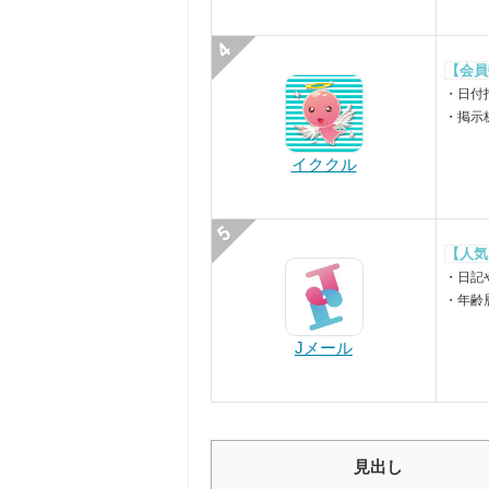
【会員
・日付
・掲示
イククル
【人気
・日記
・年齢
Jメール
見出し