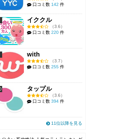
口コミ数
142
件
イククル
8
（3.6）
口コミ数
220
件
with
9
（3.7）
口コミ数
255
件
タップル
0
（3.6）
口コミ数
394
件
11位以降を見る