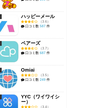
ハッピーメール
4
（3.6）
口コミ数
587
件
ペアーズ
5
（3.7）
口コミ数
687
件
Omiai
6
（3.5）
口コミ数
249
件
YYC（ワイワイシ
7
ー）
（3.4）