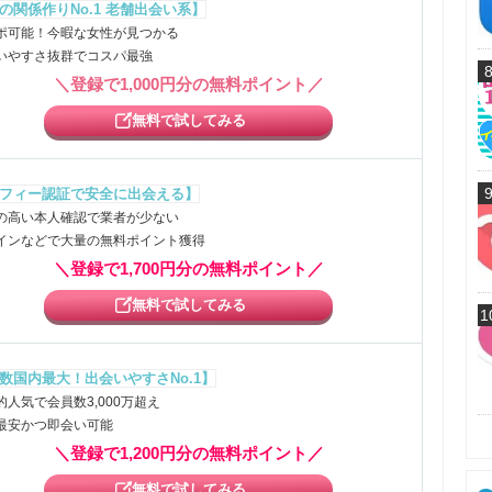
の関係作りNo.1 老舗出会い系】
ポ可能！今暇な女性が見つかる
いやすさ抜群でコスパ最強
＼登録で1,000円分の無料ポイント／
無料で試してみる
フィー認証で安全に出会える】
の高い本人確認で業者が少ない
インなどで大量の無料ポイント獲得
＼登録で1,700円分の無料ポイント／
無料で試してみる
1
数国内最大！出会いやすさNo.1】
的人気で会員数3,000万超え
最安かつ即会い可能
＼登録で1,200円分の無料ポイント／
無料で試してみる