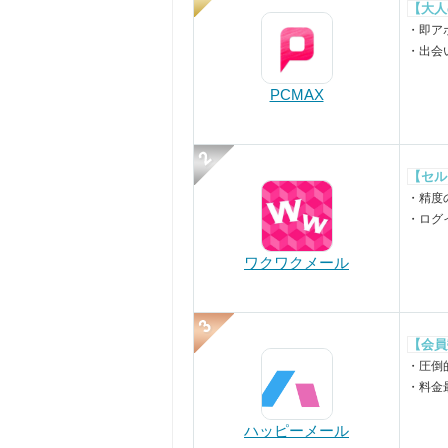
【大人
・即ア
・出会
PCMAX
【セル
・精度
・ログ
ワクワクメール
【会員
・圧倒
・料金
ハッピーメール