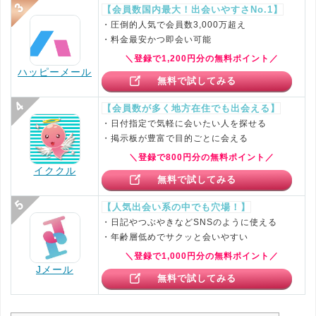
【会員数国内最大！出会いやすさNo.1】
・圧倒的人気で会員数3,000万超え
・料金最安かつ即会い可能
＼登録で1,200円分の無料ポイント／
ハッピーメール
無料で試してみる
【会員数が多く地方在住でも出会える】
・日付指定で気軽に会いたい人を探せる
・掲示板が豊富で目的ごとに会える
＼登録で800円分の無料ポイント／
イククル
無料で試してみる
【人気出会い系の中でも穴場！】
・日記やつぶやきなどSNSのように使える
・年齢層低めでサクッと会いやすい
＼登録で1,000円分の無料ポイント／
Jメール
無料で試してみる