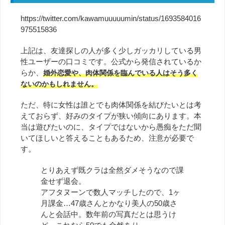
https://twitter.com/kawamuuuuumin/status/1693584016
975515836
上記は、友達探しの人が多く少しガッカリしている男
性ユーザーの口コミです。公式から発信されているか
らか、
婚外恋愛や、肉体関係を臨んでいる人はそう多く
ないのかもしれません。
ただ、特に女性は誰とでも肉体関係を結びたいとは考
えておらず、好みのタイプが狭い傾向にあります。本
当は遊びたいのに、タイプではないから愚痴をただ聞
いてほしいと答えることもあるため、注意が必要で
す。
とりあえず既クラは全然ダメそうなので課
金せず退会。
アフタヌーンで数人マッチしたので、1ヶ
月課金…47歳さんとかなり美人の50歳さ
んと会話中。数年前の写真だとは思うけ