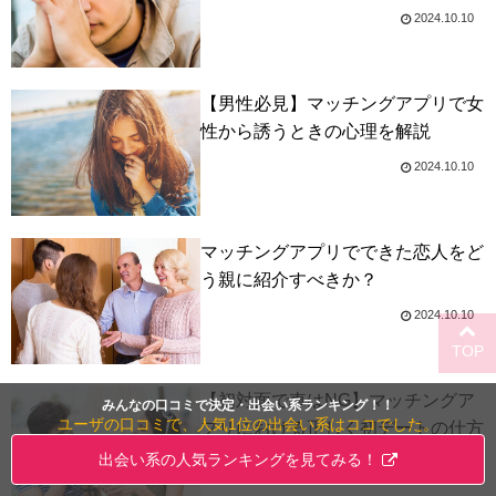
2024.10.10
【男性必見】マッチングアプリで女
性から誘うときの心理を解説
2024.10.10
マッチングアプリでできた恋人をど
う親に紹介すべきか？
2024.10.10
TOP
【初対面で車はNG】マッチングア
みんなの口コミで決定・出会い系ランキング！！
ユーザの口コミで、人気1位の出会い系はココでした。
プリにおける正しく初デートの仕方
出会い系の人気ランキングを見てみる！
2024.10.09