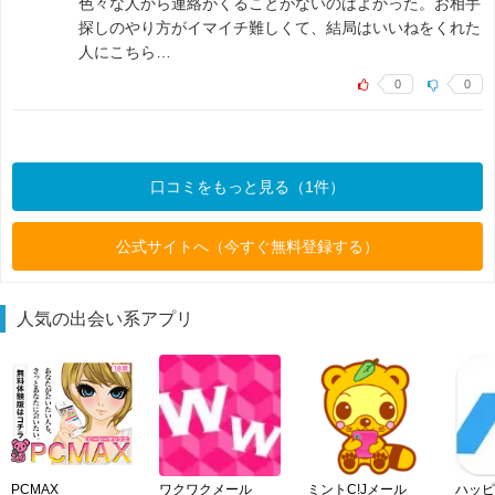
色々な人から連絡がくることがないのはよかった。お相手
探しのやり方がイマイチ難しくて、結局はいいねをくれた
人にこちら…
0
0
口コミをもっと見る（1件）
公式サイトへ（今すぐ無料登録する）
人気の出会い系アプリ
PCMAX
ワクワクメール
ミントC!Jメール
ハッピ