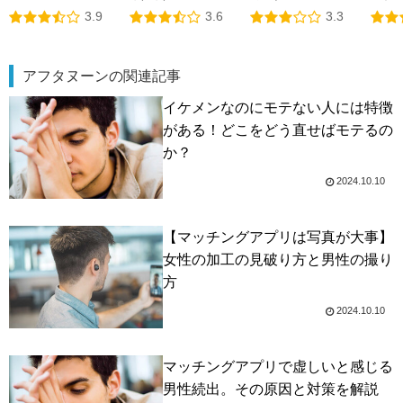
3.9
3.6
3.3
アフタヌーンの関連記事
イケメンなのにモテない人には特徴
がある！どこをどう直せばモテるの
か？
2024.10.10
【マッチングアプリは写真が大事】
女性の加工の見破り方と男性の撮り
方
2024.10.10
マッチングアプリで虚しいと感じる
男性続出。その原因と対策を解説