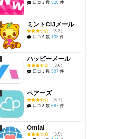
口コミ数
326
件
ミントC!Jメール
3
（3.3）
口コミ数
103
件
ハッピーメール
4
（3.6）
口コミ数
587
件
ペアーズ
5
（3.7）
口コミ数
687
件
Omiai
6
（3.5）