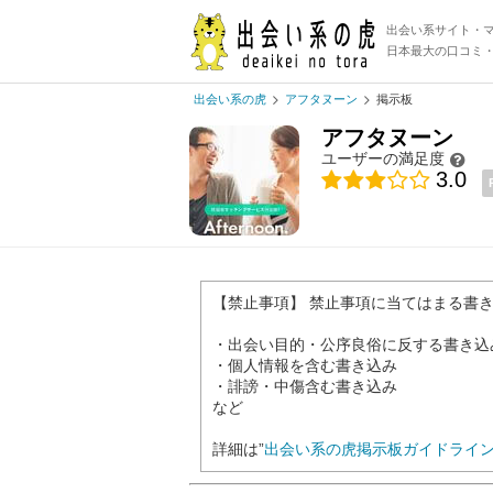
出会い系サイト・
日本最大の口コミ
出会い系の虎
アフタヌーン
掲示板
アフタヌーン
ユーザーの満足度
3.0
【禁止事項】 禁止事項に当てはまる書
・出会い目的・公序良俗に反する書き込
・個人情報を含む書き込み
・誹謗・中傷含む書き込み
など
詳細は”
出会い系の虎掲示板ガイドライ