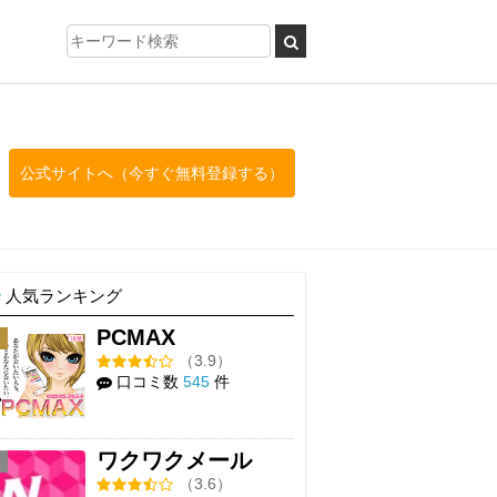
公式サイトへ（今すぐ無料登録する）
人気ランキング
PCMAX
1
（3.9）
口コミ数
545
件
ワクワクメール
2
（3.6）