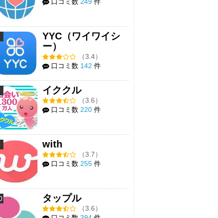
口コミ数
249
件
YYC（ワイワイシ
7
ー）
（3.4）
口コミ数
142
件
イククル
8
（3.6）
口コミ数
220
件
with
9
（3.7）
口コミ数
255
件
タップル
0
（3.6）
口コミ数
394
件