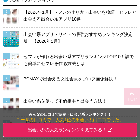
1
【2026年1月】セフレの作り方・出会いを検証！セフレと
出会える出会い系アプリ10選！
2
出会い系アプリ・サイトの最強おすすめランキング決定
版！【2026年1月】
3
セフレが作れる出会い系アプリランキングTOP10！誰で
も簡単にセフレを作る方法とは
4
PCMAXで出会える女性会員をプロフ画像解説！
TOP
5
出会い系を使って不倫相手と出会う方法！
みんなの口コミで決定・出会い系ランキング！！
ユーザの口コミで、人気1位の出会い系はココでした。
6
【法律Q&A】出会い系でよくあるトラブル
出会い系の人気ランキングを見てみる！