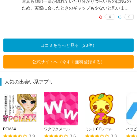
写真も顔の一部が隠れていたり分かりづらいものはNGの
ため、実際に会ったときのギャップも少ないと思いま…
0
0
口コミをもっと見る（23件）
公式サイトへ（今すぐ無料登録する）
人気の出会い系アプリ
PCMAX
ワクワクメール
ミントC!Jメール
ハッピ
3.9
3.6
3.3