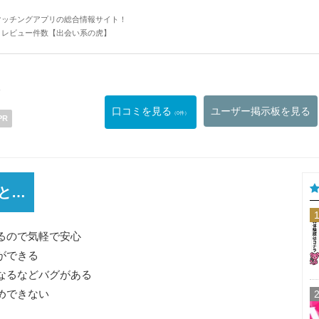
マッチングアプリの総合情報サイト！
・レビュー件数【出会い系の虎】
ト
口コミを見る
ユーザー掲示板を見る
（0件）
PR
と…
るので気軽で安心
ができる
なるなどバグがある
めできない