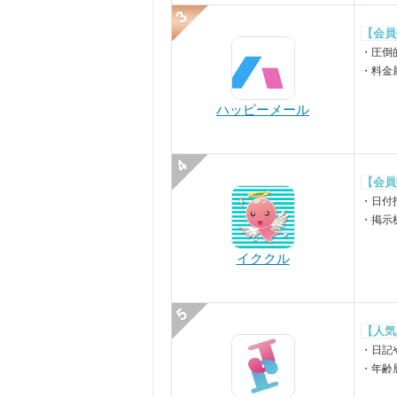
【会員
・圧倒
・料金
ハッピーメール
【会員
・日付
・掲示
イククル
【人気
・日記
・年齢