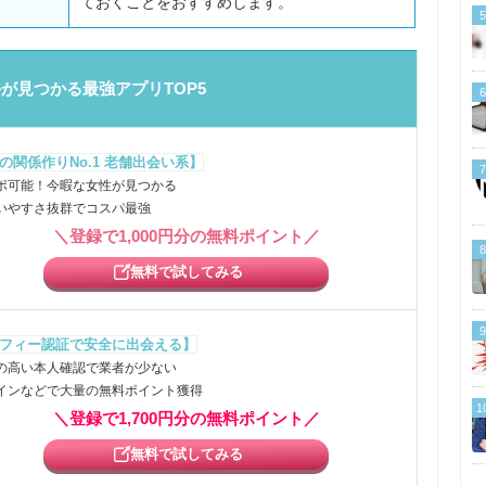
ておくことをおすすめします。
5
が見つかる最強アプリTOP5
6
の関係作りNo.1 老舗出会い系】
7
ポ可能！今暇な女性が見つかる
いやすさ抜群でコスパ最強
＼登録で1,000円分の無料ポイント／
8
無料で試してみる
9
フィー認証で安全に出会える】
の高い本人確認で業者が少ない
インなどで大量の無料ポイント獲得
1
＼登録で1,700円分の無料ポイント／
無料で試してみる