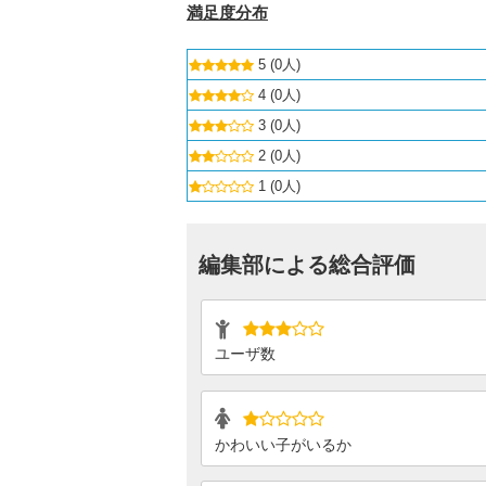
満足度分布
5 (0人)
4 (0人)
3 (0人)
2 (0人)
1 (0人)
編集部による総合評価
ユーザ数
かわいい子がいるか