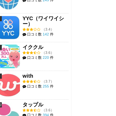
YYC（ワイワイシ
7
ー）
（3.4）
口コミ数
142
件
イククル
8
（3.6）
口コミ数
220
件
with
9
（3.7）
口コミ数
255
件
タップル
0
（3.6）
口コミ数
394
件