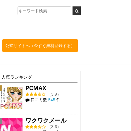
公式サイトへ（今すぐ無料登録する）
人気ランキング
PCMAX
1
（3.9）
口コミ数
545
件
ワクワクメール
2
（3.6）