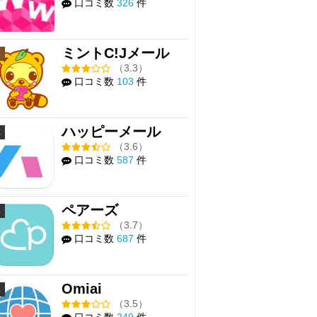
口コミ数
326
件
ミントC!Jメール
3
（3.3）
口コミ数
103
件
ハッピーメール
4
（3.6）
口コミ数
587
件
ペアーズ
5
（3.7）
口コミ数
687
件
Omiai
6
（3.5）
口コミ数
249
件