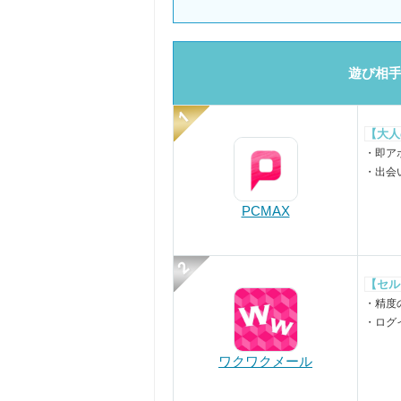
遊び相手
【大人
・即ア
・出会
PCMAX
【セル
・精度
・ログ
ワクワクメール