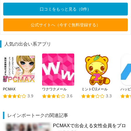
口コミをもっと見る（0件）
公式サイトへ（今すぐ無料登録する）
人気の出会い系アプリ
PCMAX
ワクワクメール
ミントC!Jメール
ハッピ
3.9
3.6
3.3
レインボートークの関連記事
PCMAXで出会える女性会員をプロ