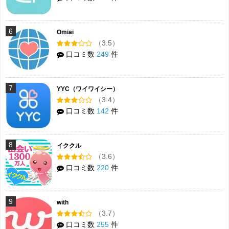
6
Omiai
（3.5）
口コミ数
249
件
7
YYC（ワイワイシー）
（3.4）
口コミ数
142
件
8
イククル
（3.6）
口コミ数
220
件
9
with
（3.7）
口コミ数
255
件