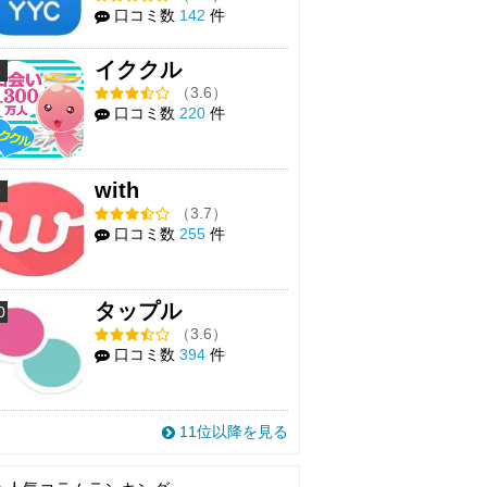
口コミ数
142
件
イククル
8
（3.6）
口コミ数
220
件
with
9
（3.7）
口コミ数
255
件
タップル
0
（3.6）
口コミ数
394
件
11位以降を見る