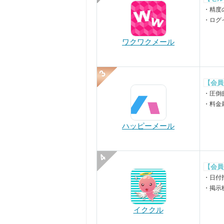
・精度
・ログ
ワクワクメール
【会員
・圧倒
・料金
ハッピーメール
【会員
・日付
・掲示
イククル