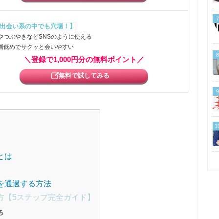
7
出会い系の中でも穴場！】
やつぶやきなどSNSのように使える
層低めでサクッと会いやすい
8
＼登録で1,000円分の無料ポイント／
無料で試してみる
9
1
とは
を通過する方法
方【5ステップ完全ガイド】
る