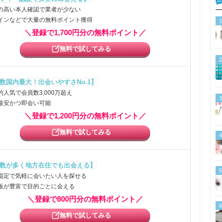
の高い本人確認で業者が少ない
インなどで大量の無料ポイント獲得
1
＼登録で1,700円分の無料ポイント／
無料で試してみる
2
数国内最大！出会いやすさNo.1】
的人気で会員数3,000万超え
3
最安かつ即会い可能
＼登録で1,200円分の無料ポイント／
無料で試してみる
4
数が多く地方在住でも出会える】
5
指定で気軽に会いたい人を探せる
板が豊富で目的ごとに会える
＼登録で800円分の無料ポイント／
6
無料で試してみる