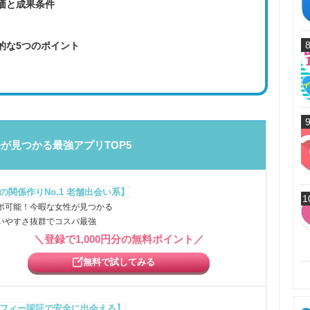
価と成果条件
的な5つのポイント
が見つかる最強アプリTOP5
の関係作りNo.1 老舗出会い系】
1
ポ可能！今暇な女性が見つかる
いやすさ抜群でコスパ最強
＼登録で1,000円分の無料ポイント／
無料で試してみる
フィー認証で安全に出会える】