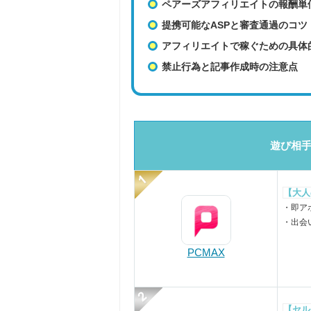
ペアーズアフィリエイトの報酬単
提携可能なASPと審査通過のコツ
アフィリエイトで稼ぐための具体
禁止行為と記事作成時の注意点
遊び相手
【大人
・即ア
・出会
PCMAX
【セル