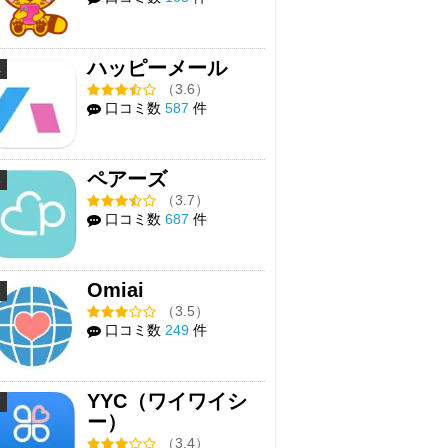
ハッピーメール
4
（3.6）
口コミ数
587
件
ペアーズ
5
（3.7）
口コミ数
687
件
Omiai
6
（3.5）
口コミ数
249
件
YYC（ワイワイシ
7
ー）
（3.4）