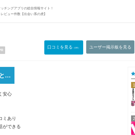
マッチングアプリの総合情報サイト！
・レビュー件数【出会い系の虎】
口コミを見る
ユーザー掲示板を見る
（0件）
PR
と…
く安心
コミあり
活ができる