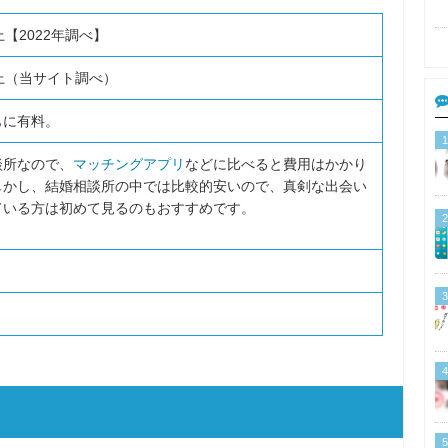
上【2022年調べ】
上（当サイト調べ）
もに有料。
1
談所なので、
マッチングアプリ
などに比べると費用はかかり
しかし、結婚相談所の中では比較的安いので、真剣な出会い
ている方は初めて見るのもおすすめです。
2
3
4
5