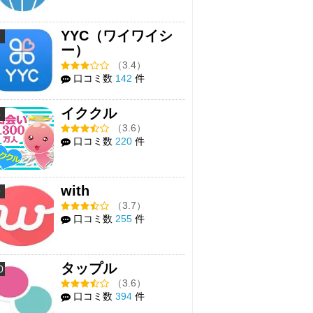
YYC（ワイワイシ
7
ー）
（3.4）
口コミ数
142
件
イククル
8
（3.6）
口コミ数
220
件
with
9
（3.7）
口コミ数
255
件
タップル
0
（3.6）
口コミ数
394
件