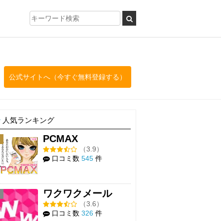
公式サイトへ（今すぐ無料登録する）
人気ランキング
PCMAX
1
（3.9）
口コミ数
545
件
ワクワクメール
2
（3.6）
口コミ数
326
件