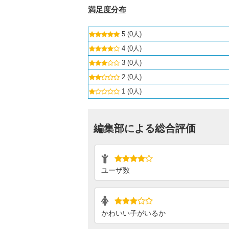
満足度分布
5 (0人)
4 (0人)
3 (0人)
2 (0人)
1 (0人)
編集部による総合評価
ユーザ数
かわいい子がいるか