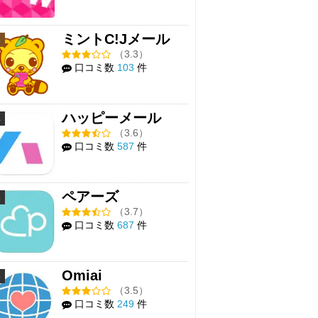
ミントC!Jメール
3
（3.3）
口コミ数
103
件
ハッピーメール
4
（3.6）
口コミ数
587
件
ペアーズ
5
（3.7）
口コミ数
687
件
Omiai
6
（3.5）
口コミ数
249
件