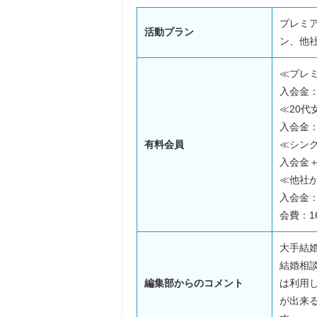
プレミ
活動プラン
ン、他
≪プレ
入会金：
≪20代
入会金：
有料会員
≪シン
入会金＋
≪他社
入会金：
会費：1
大手結
結婚相
編集部からのコメント
は利用
が出来