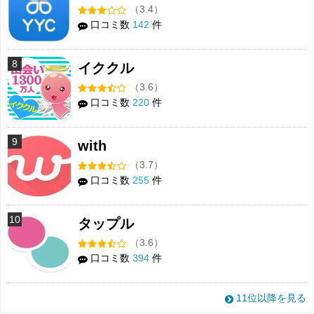
（3.4）
口コミ数
142
件
8
イククル
（3.6）
口コミ数
220
件
9
with
（3.7）
口コミ数
255
件
10
タップル
（3.6）
口コミ数
394
件
11位以降を見る