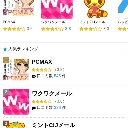
PCMAX
ワクワクメール
ミントC!Jメール
ハッピ
3.9
3.6
3.3
人気ランキング
1
PCMAX
（3.9）
口コミ数
545
件
2
ワクワクメール
（3.6）
口コミ数
326
件
3
ミントC!Jメール