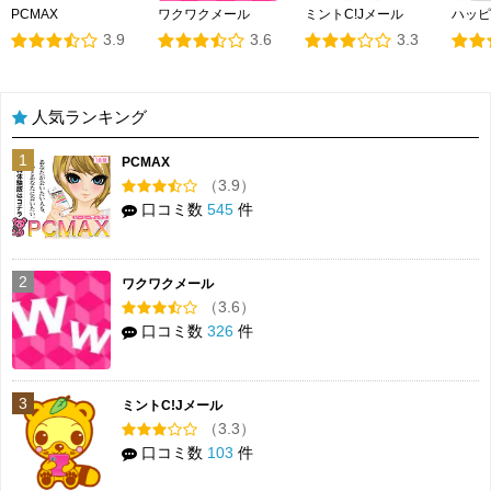
PCMAX
ワクワクメール
ミントC!Jメール
ハッピ
3.9
3.6
3.3
人気ランキング
1
PCMAX
（3.9）
口コミ数
545
件
2
ワクワクメール
（3.6）
口コミ数
326
件
3
ミントC!Jメール
（3.3）
口コミ数
103
件