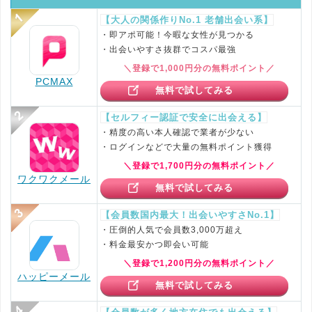
【大人の関係作りNo.1 老舗出会い系】
・即アポ可能！今暇な女性が見つかる
・出会いやすさ抜群でコスパ最強
＼登録で1,000円分の無料ポイント／
PCMAX
無料で試してみる
【セルフィー認証で安全に出会える】
・精度の高い本人確認で業者が少ない
・ログインなどで大量の無料ポイント獲得
＼登録で1,700円分の無料ポイント／
ワクワクメール
無料で試してみる
【会員数国内最大！出会いやすさNo.1】
・圧倒的人気で会員数3,000万超え
・料金最安かつ即会い可能
＼登録で1,200円分の無料ポイント／
ハッピーメール
無料で試してみる