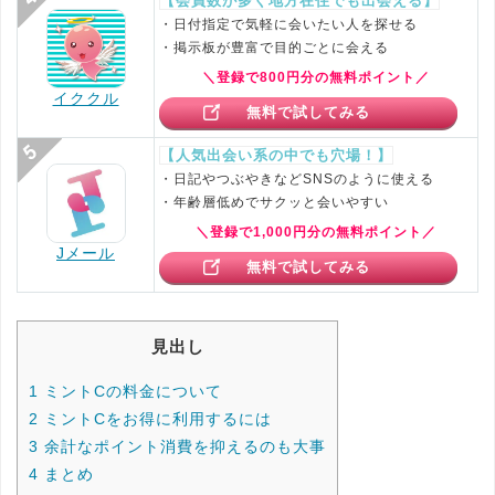
【会員数が多く地方在住でも出会える】
・日付指定で気軽に会いたい人を探せる
・掲示板が豊富で目的ごとに会える
＼登録で800円分の無料ポイント／
イククル
無料で試してみる
【人気出会い系の中でも穴場！】
・日記やつぶやきなどSNSのように使える
・年齢層低めでサクッと会いやすい
＼登録で1,000円分の無料ポイント／
Jメール
無料で試してみる
見出し
1
ミントCの料金について
2
ミントCをお得に利用するには
3
余計なポイント消費を抑えるのも大事
4
まとめ