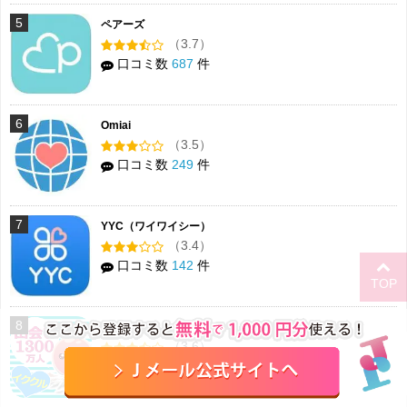
5
ペアーズ
（3.7）
口コミ数
687
件
6
Omiai
（3.5）
口コミ数
249
件
7
YYC（ワイワイシー）
（3.4）
口コミ数
142
件
TOP
8
イククル
（3.6）
口コミ数
220
件