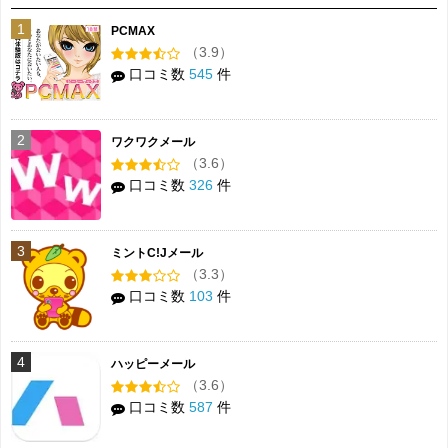
1
PCMAX
（3.9）
口コミ数
545
件
2
ワクワクメール
（3.6）
口コミ数
326
件
3
ミントC!Jメール
（3.3）
口コミ数
103
件
4
ハッピーメール
（3.6）
口コミ数
587
件