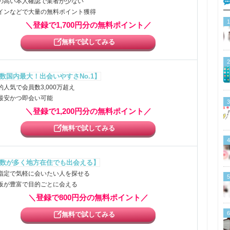
の高い本人確認で業者が少ない
インなどで大量の無料ポイント獲得
1
＼登録で1,700円分の無料ポイント／
無料で試してみる
2
数国内最大！出会いやすさNo.1】
的人気で会員数3,000万超え
最安かつ即会い可能
3
＼登録で1,200円分の無料ポイント／
無料で試してみる
4
数が多く地方在住でも出会える】
指定で気軽に会いたい人を探せる
5
板が豊富で目的ごとに会える
＼登録で800円分の無料ポイント／
6
無料で試してみる