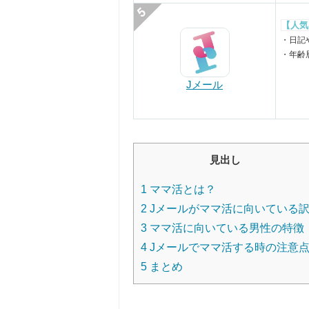
【人気
・日記
・年齢
Jメール
見出し
1
ママ活とは？
2
Jメールがママ活に向いている
3
ママ活に向いている男性の特徴
4
Jメールでママ活する時の注意
5
まとめ