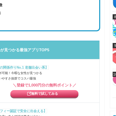
徴
法
が見つかる最強アプリTOP5
の関係作りNo.1 老舗出会い系】
ポ可能！今暇な女性が見つかる
1
いやすさ抜群でコスパ最強
＼登録で1,000円分の無料ポイント／
無料で試してみる
フィー認証で安全に出会える】