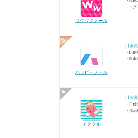
・精度
・ログ
ワクワクメール
【会員
・圧倒
・料金
ハッピーメール
【会員
・日付
・掲示
イククル