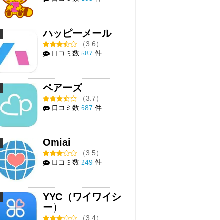
ハッピーメール
4
（3.6）
口コミ数
587
件
ペアーズ
5
（3.7）
口コミ数
687
件
Omiai
6
（3.5）
口コミ数
249
件
YYC（ワイワイシ
7
ー）
（3.4）