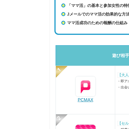
「ママ活」の基本と参加女性の特
Jメールでのママ活の効果的な方
ママ活成功のための報酬の仕組み
遊び相手
【大人
・即ア
・出会
PCMAX
【セル