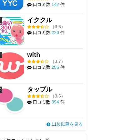
口コミ数
142
件
イククル
8
（3.6）
口コミ数
220
件
with
9
（3.7）
口コミ数
255
件
タップル
0
（3.6）
口コミ数
394
件
11位以降を見る