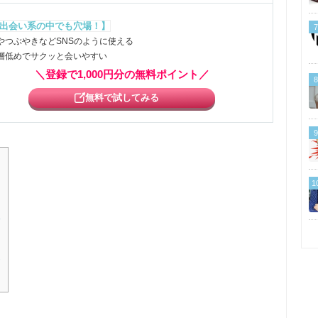
出会い系の中でも穴場！】
7
やつぶやきなどSNSのように使える
層低めでサクッと会いやすい
＼登録で1,000円分の無料ポイント／
8
無料で試してみる
9
1
訳
点