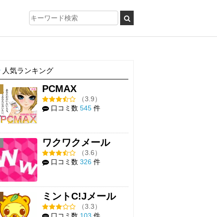
人気ランキング
PCMAX
1
（3.9）
口コミ数
545
件
ワクワクメール
2
（3.6）
口コミ数
326
件
ミントC!Jメール
3
（3.3）
口コミ数
103
件