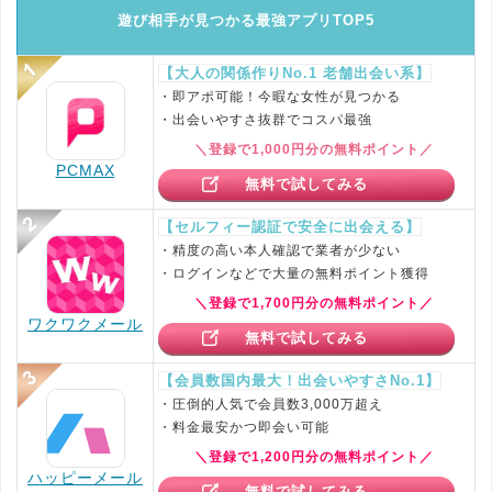
遊び相手が見つかる最強アプリTOP5
【大人の関係作りNo.1 老舗出会い系】
・即アポ可能！今暇な女性が見つかる
・出会いやすさ抜群でコスパ最強
＼登録で1,000円分の無料ポイント／
PCMAX
無料で試してみる
【セルフィー認証で安全に出会える】
・精度の高い本人確認で業者が少ない
・ログインなどで大量の無料ポイント獲得
＼登録で1,700円分の無料ポイント／
ワクワクメール
無料で試してみる
【会員数国内最大！出会いやすさNo.1】
・圧倒的人気で会員数3,000万超え
・料金最安かつ即会い可能
＼登録で1,200円分の無料ポイント／
ハッピーメール
無料で試してみる