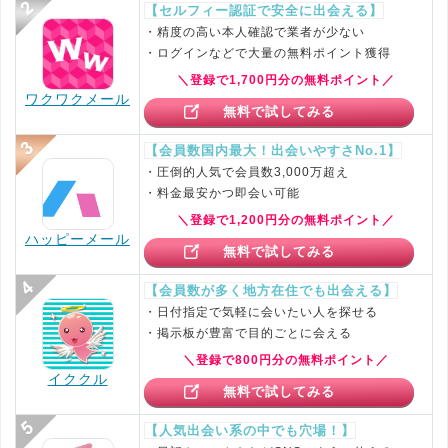
【セルフィー認証で安全に出会える】
・精度の高い本人確認で業者が少ない
・ログインなどで大量の無料ポイント獲得
＼登録で1,700円分の無料ポイント／
ワクワクメール
無料で試してみる
【会員数国内最大！出会いやすさNo.1】
・圧倒的人気で会員数3,000万超え
・料金最安かつ即会い可能
＼登録で1,200円分の無料ポイント／
ハッピーメール
無料で試してみる
【会員数が多く地方在住でも出会える】
・日付指定で気軽に会いたい人を探せる
・掲示板が豊富で目的ごとに会える
＼登録で800円分の無料ポイント／
イククル
無料で試してみる
【人気出会い系の中でも穴場！】