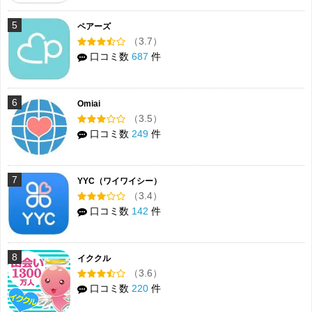
5
ペアーズ
（3.7）
口コミ数
687
件
6
Omiai
（3.5）
口コミ数
249
件
7
YYC（ワイワイシー）
（3.4）
口コミ数
142
件
8
イククル
（3.6）
口コミ数
220
件