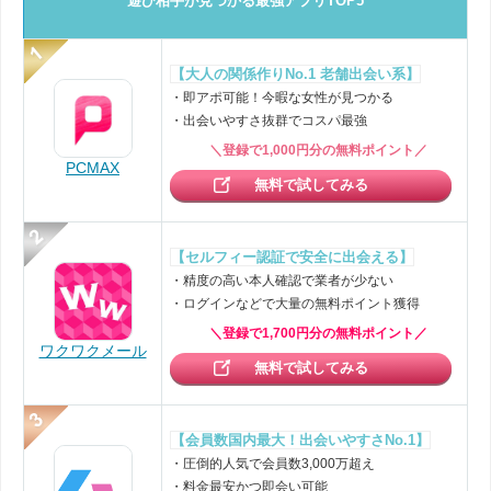
遊び相手が見つかる最強アプリTOP5
【大人の関係作りNo.1 老舗出会い系】
・即アポ可能！今暇な女性が見つかる
・出会いやすさ抜群でコスパ最強
＼登録で1,000円分の無料ポイント／
PCMAX
無料で試してみる
【セルフィー認証で安全に出会える】
・精度の高い本人確認で業者が少ない
・ログインなどで大量の無料ポイント獲得
＼登録で1,700円分の無料ポイント／
ワクワクメール
無料で試してみる
【会員数国内最大！出会いやすさNo.1】
・圧倒的人気で会員数3,000万超え
・料金最安かつ即会い可能