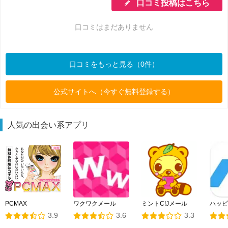
口コミ投稿はこちら
口コミはまだありません
口コミをもっと見る（0件）
公式サイトへ（今すぐ無料登録する）
人気の出会い系アプリ
PCMAX
ワクワクメール
ミントC!Jメール
ハッピ
3.9
3.6
3.3