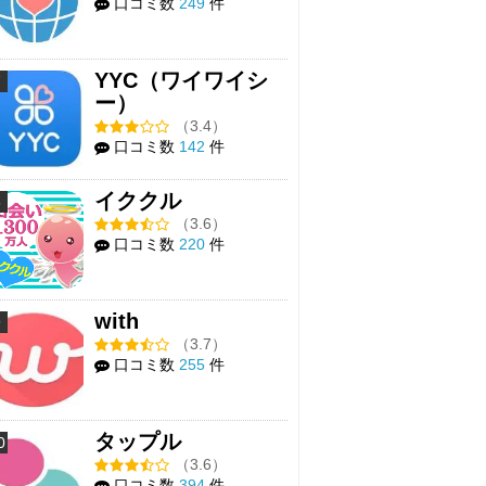
口コミ数
249
件
YYC（ワイワイシ
7
ー）
（3.4）
口コミ数
142
件
イククル
8
（3.6）
口コミ数
220
件
with
9
（3.7）
口コミ数
255
件
タップル
0
（3.6）
口コミ数
394
件