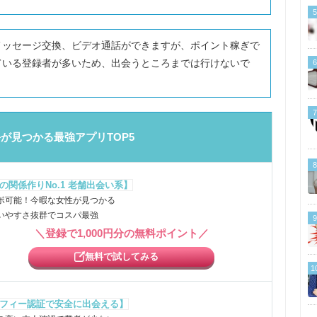
5
メッセージ交換、ビデオ通話ができますが、ポイント稼ぎで
ている登録者が多いため、出会うところまでは行けないで
6
7
が見つかる最強アプリTOP5
8
の関係作りNo.1 老舗出会い系】
ポ可能！今暇な女性が見つかる
いやすさ抜群でコスパ最強
9
＼登録で1,000円分の無料ポイント／
無料で試してみる
1
フィー認証で安全に出会える】