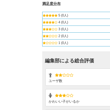
満足度分布
5 (0人)
4 (0人)
3 (0人)
2 (0人)
1 (0人)
編集部による総合評価
ユーザ数
かわいい子がいるか