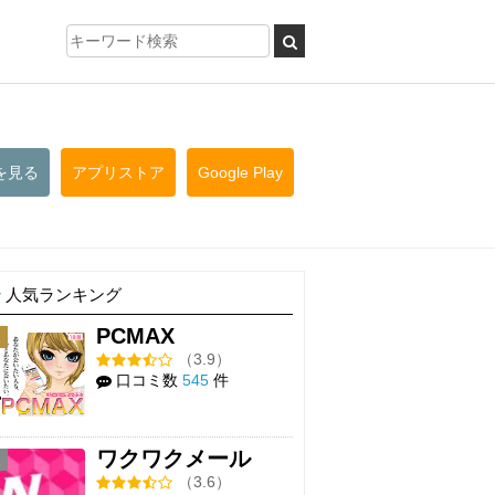
を見る
アプリストア
Google Play
人気ランキング
PCMAX
1
（3.9）
口コミ数
545
件
ワクワクメール
2
（3.6）