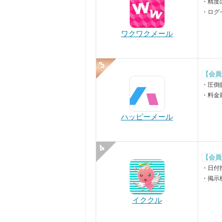
・精度
・ログ
ワクワクメール
【会員
・圧倒
・料金
ハッピーメール
【会員
・日付
・掲示
イククル