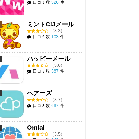
口コミ数
326
件
ミントC!Jメール
3
（3.3）
口コミ数
103
件
ハッピーメール
4
（3.6）
口コミ数
587
件
ペアーズ
5
（3.7）
口コミ数
687
件
Omiai
6
（3.5）