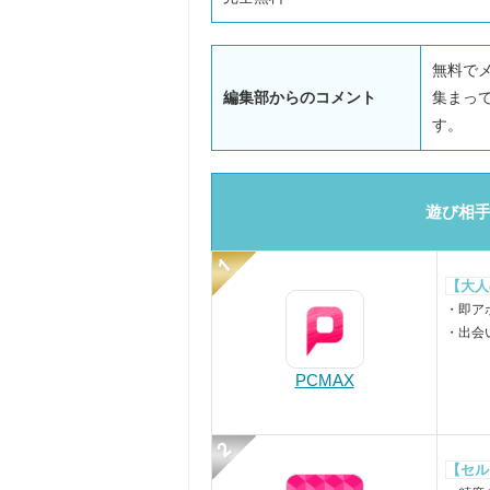
無料で
編集部からのコメント
集まっ
す。
遊び相手
【大人
・即ア
・出会
PCMAX
【セル