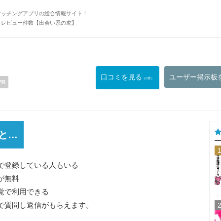
マッチングアプリの総合情報サイト！
・レビュー件数【出会い系の虎】
口コミを見る
ユーザー掲示板
（0件）
PR
と…
で登録している人もいる
が無料
覚で利用できる
で質問し返信がもらえます。