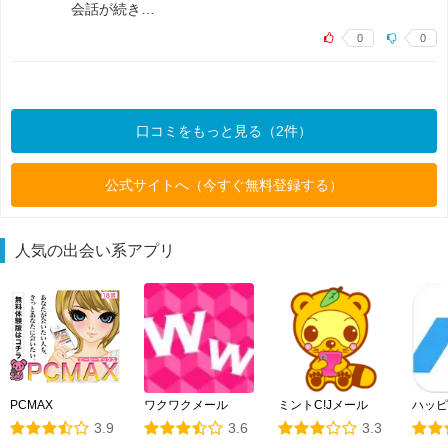
会話が続き…
0
0
口コミをもっと見る（2件）
公式サイトへ（今すぐ無料登録する）
人気の出会い系アプリ
PCMAX
ワクワクメール
ミントC!Jメール
ハッピ
3.9
3.6
3.3