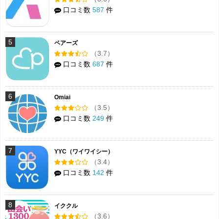
口コミ数
587
件
5
ペアーズ
（3.7）
口コミ数
687
件
6
Omiai
（3.5）
口コミ数
249
件
7
YYC（ワイワイシー）
（3.4）
口コミ数
142
件
8
イククル
（3.6）