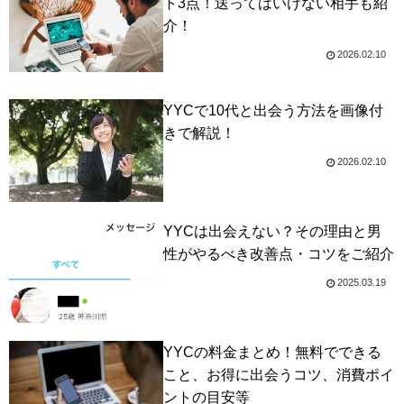
ト3点！送ってはいけない相手も紹
介！
2026.02.10
YYCで10代と出会う方法を画像付
きで解説！
2026.02.10
YYCは出会えない？その理由と男
性がやるべき改善点・コツをご紹介
2025.03.19
YYCの料金まとめ！無料でできる
こと、お得に出会うコツ、消費ポイ
ントの目安等