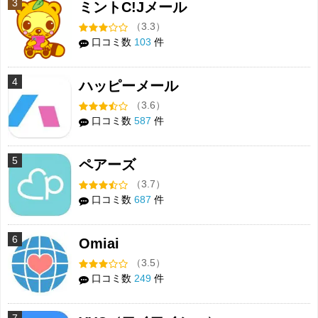
3
ミントC!Jメール
（3.3）
口コミ数
103
件
4
ハッピーメール
（3.6）
口コミ数
587
件
5
ペアーズ
（3.7）
口コミ数
687
件
6
Omiai
（3.5）
口コミ数
249
件