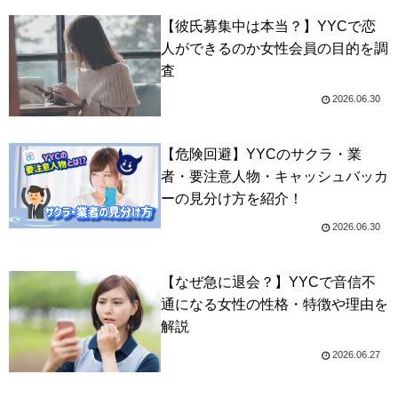
【彼氏募集中は本当？】YYCで恋
人ができるのか女性会員の目的を調
査
2026.06.30
【危険回避】YYCのサクラ・業
者・要注意人物・キャッシュバッカ
ーの見分け方を紹介！
2026.06.30
【なぜ急に退会？】YYCで音信不
通になる女性の性格・特徴や理由を
解説
2026.06.27