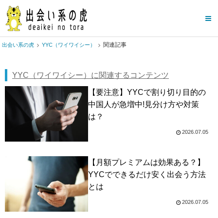
関連記事
出会い系の虎
YYC（ワイワイシー）
YYC（ワイワイシー）に関連するコンテンツ
【要注意】YYCで割り切り目的の
中国人が急増中!見分け方や対策
は？
2026.07.05
【月額プレミアムは効果ある？】
YYCでできるだけ安く出会う方法
とは
2026.07.05