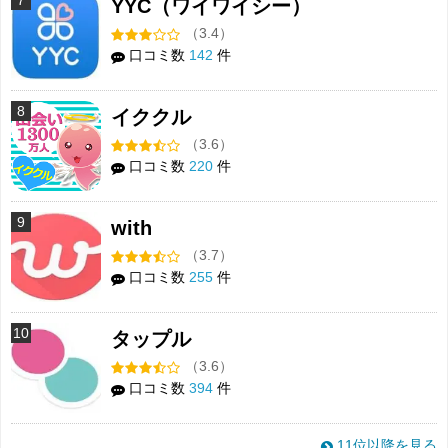
7
YYC（ワイワイシー）
（3.4）
口コミ数
142
件
8
イククル
（3.6）
口コミ数
220
件
9
with
（3.7）
口コミ数
255
件
10
タップル
（3.6）
口コミ数
394
件
11位以降を見る