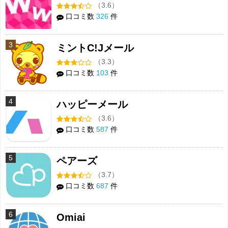
（3.6）
口コミ数
326
件
3
ミントC!Jメール
（3.3）
口コミ数
103
件
4
ハッピーメール
（3.6）
口コミ数
587
件
5
ペアーズ
（3.7）
口コミ数
687
件
6
Omiai