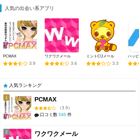
人気の出会い系アプリ
PCMAX
ワクワクメール
ミントC!Jメール
ハッピ
3.9
3.6
3.3
人気ランキング
1
PCMAX
（3.9）
口コミ数
545
件
2
ワクワクメール