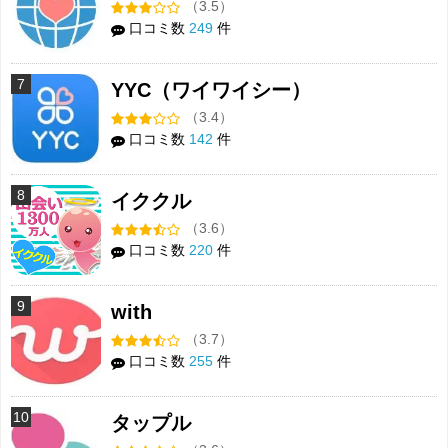
（3.5）
口コミ数
249
件
7
YYC（ワイワイシー）
（3.4）
口コミ数
142
件
8
イククル
（3.6）
口コミ数
220
件
9
with
（3.7）
口コミ数
255
件
10
タップル