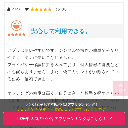
べべ
（5.00）
安心して利用できる。
アプリは使いやすいです。シンプルで操作が簡単で分かり
やすく、すぐに使いこなせました。
プライバシー保護に力を入れており、個人情報の漏洩など
の心配もありません。また、偽アカウントが排除されてい
るため、信頼できます。
TOP
マッチングの精度は高く、自分に合った相手を探すことが
できました。ただし、年齢が50であることから、マッチン
パパ活女子おすすめパパ活アプリランキング！！
グする女性の年齢層が若い場合が多いため、自分に合った
パパ活女子が使う王道のパパ活アプリはココです。
相手を見つけるまでに時間がかかることがありました。
2026年 人気のパパ活アプリランキングはこちら！
無料では出会えませんが、有料コンテンツを利用すること