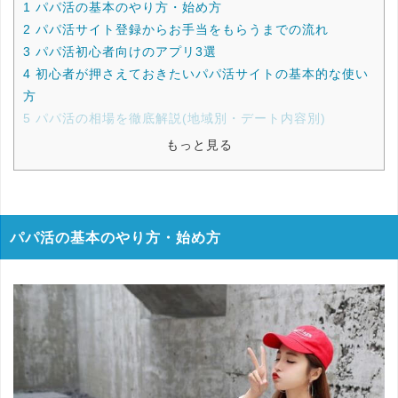
1
パパ活の基本のやり方・始め方
2
パパ活サイト登録からお手当をもらうまでの流れ
3
パパ活初心者向けのアプリ3選
4
初心者が押さえておきたいパパ活サイトの基本的な使い
方
5
パパ活の相場を徹底解説(地域別・デート内容別)
もっと見る
パパ活の基本のやり方・始め方