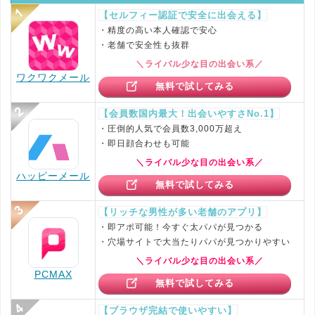
【セルフィー認証で安全に出会える】
・精度の高い本人確認で安心
・老舗で安全性も抜群
＼ライバル少な目の出会い系／
ワクワクメール
無料で試してみる
【会員数国内最大！出会いやすさNo.1】
・圧倒的人気で会員数3,000万超え
・即日顔合わせも可能
＼ライバル少な目の出会い系／
ハッピーメール
無料で試してみる
【リッチな男性が多い老舗のアプリ】
・即アポ可能！今すぐ太パパが見つかる
・穴場サイトで大当たりパパが見つかりやすい
＼ライバル少な目の出会い系／
PCMAX
無料で試してみる
【ブラウザ完結で使いやすい】