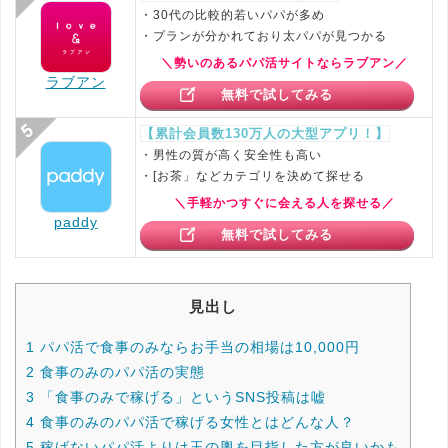
・30代の比較的若いパパが多め
・プランが分かれており太パパが見つかる
＼勢いのあるパパ活サイトならラブアン／
ラブアン
無料で試してみる
【累計会員数130万人の大型アプリ！】
・男性の質が高く安全性も高い
・[お茶」などカテゴリを決めて探せる
＼手軽かつすぐに会える人を探せる／
paddy
無料で試してみる
見出し
1
パパ活で食事のみならお手当の相場は10,000円
2
食事のみのパパ活の実態
3
「食事のみで稼げる」というSNS投稿は嘘
4
食事のみのパパ活で稼げる女性とはどんな人？
5
稼げないパパ活よりは玉の輿を目指した方が良いかも