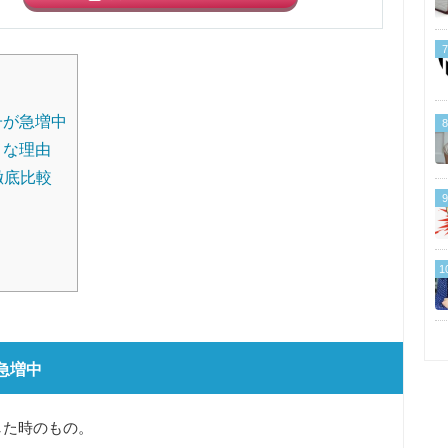
7
女子が急増中
8
メな理由
徹底比較
9
1
が急増中
した時のもの。