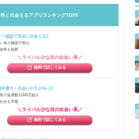
1
男性と出会えるアプリランキングTOP5
ィー認証で安全に出会える】
2
い本人確認で安心
全性も抜群
＼ライバル少な目の出会い系／
3
無料で試してみる
4
内最大！出会いやすさNo.1】
気で会員数3,000万超え
わせも可能
5
＼ライバル少な目の出会い系／
無料で試してみる