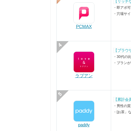
【リッチ
・即アポ可
・穴場サイ
PCMAX
【ブラウ
・30代の
・プランが
ラブアン
【累計会
・男性の質
・[お茶」
paddy