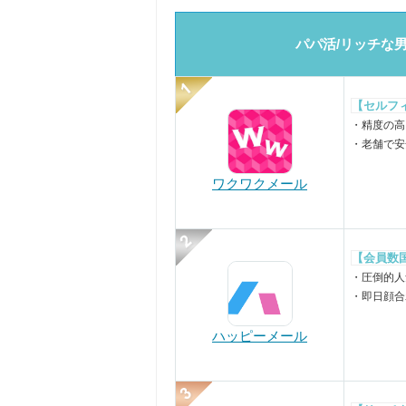
パパ活/リッチな
【セルフ
・精度の高
・老舗で安
ワクワクメール
【会員数国
・圧倒的人
・即日顔合
ハッピーメール