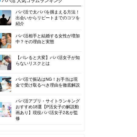
パパ活 人気コラムランキング
パパ活で太パパを掴まえる方法！
出会いからリピートまでのコツを
紹介
パパ活相手と結婚する女性が増加
中？その理由と実態
【バレると大変】パパ活女子が知
らないリスクとは
パパ活で振込はNG！お手当は現
金で受け取るべき理由を徹底解説
パパ活アプリ・サイトランキング
おすすめ18選【P活女子の解説動
画あり】現役パパ活女子2名が監
修