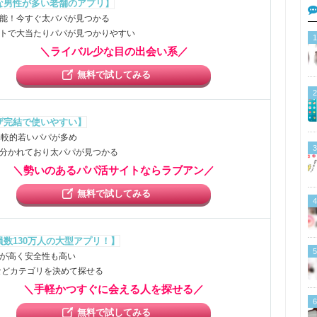
な男性が多い老舗のアプリ】
能！今すぐ太パパが見つかる
トで大当たりパパが見つかりやすい
1
＼ライバル少な目の出会い系／
無料で試してみる
2
ザ完結で使いやすい】
比較的若いパパが多め
3
分かれており太パパが見つかる
＼勢いのあるパパ活サイトならラブアン／
無料で試してみる
4
員数130万人の大型アプリ！】
5
が高く安全性も高い
などカテゴリを決めて探せる
＼手軽かつすぐに会える人を探せる／
6
無料で試してみる