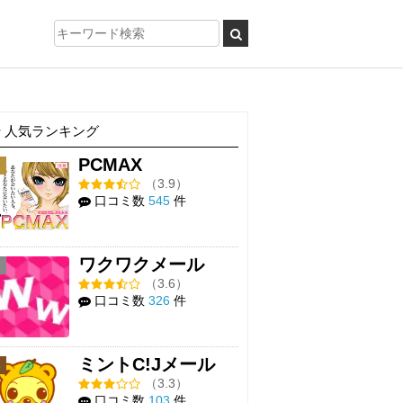
人気ランキング
PCMAX
1
（3.9）
口コミ数
545
件
ワクワクメール
2
（3.6）
口コミ数
326
件
ミントC!Jメール
3
（3.3）
口コミ数
103
件