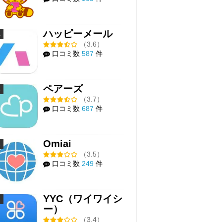
ハッピーメール
4
（3.6）
口コミ数
587
件
ペアーズ
5
（3.7）
口コミ数
687
件
Omiai
6
（3.5）
口コミ数
249
件
YYC（ワイワイシ
7
ー）
（3.4）