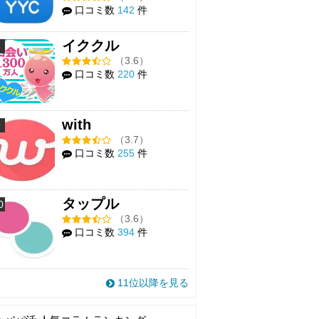
口コミ数
142
件
イククル
8
（3.6）
口コミ数
220
件
with
9
（3.7）
口コミ数
255
件
タップル
0
（3.6）
口コミ数
394
件
11位以降を見る