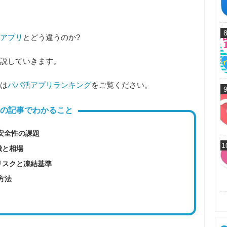
アプリ
とどう違うのか?
説していきます。
は
パパ活アプリランキング
をご覧ください。
の記事でわかること
の安全性の課題
1
徴と相場
リスクと凍結基準
方法