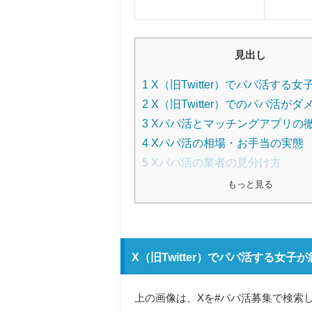
見出し
1
X（旧Twitter）でパパ活する
2
X（旧Twitter）でのパパ活がダ
3
Xパパ活とマッチングアプリの
4
Xパパ活の相場・お手当の実態
5
Xパパ活の業者の見分け方
もっと見る
X（旧Twitter）でパパ活する女子
上の画像は、Xを#パパ活募集で検索