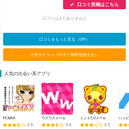
口コミ投稿はこちら
口コミはまだありません
口コミをもっと見る（0件）
公式サイトへ（今すぐ無料登録する）
人気の出会い系アプリ
PCMAX
ワクワクメール
ミントC!Jメール
ハッピ
3.9
3.6
3.3