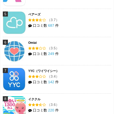
5
ペアーズ
（3.7）
口コミ数
687
件
6
Omiai
（3.5）
口コミ数
249
件
7
YYC（ワイワイシー）
（3.4）
口コミ数
142
件
8
イククル
（3.6）
口コミ数
220
件