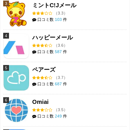
3
ミントC!Jメール
（3.3）
口コミ数
103
件
4
ハッピーメール
（3.6）
口コミ数
587
件
5
ペアーズ
（3.7）
口コミ数
687
件
6
Omiai
（3.5）
口コミ数
249
件