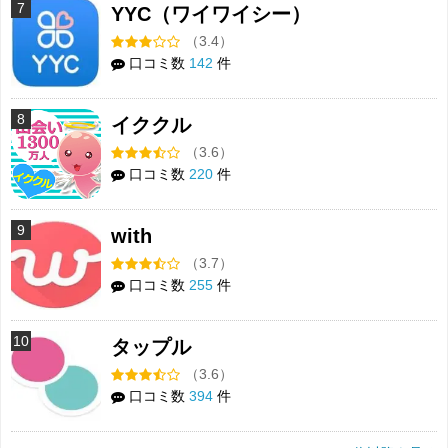
7
YYC（ワイワイシー）
（3.4）
口コミ数
142
件
8
イククル
（3.6）
口コミ数
220
件
9
with
（3.7）
口コミ数
255
件
10
タップル
（3.6）
口コミ数
394
件