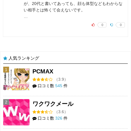
が、20代と書いてあっても、顔も体型などもわからな
い相手とは怖くて会えないです。
…
0
0
人気ランキング
1
PCMAX
（3.9）
口コミ数
545
件
2
ワクワクメール
（3.6）
口コミ数
326
件