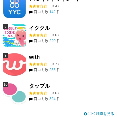
（3.4）
口コミ数
142
件
8
イククル
（3.6）
口コミ数
220
件
9
with
（3.7）
口コミ数
255
件
10
タップル
（3.6）
口コミ数
394
件
11位以降を見る