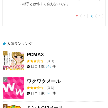
い相手とは怖くて会えないです。
…
0
0
人気ランキング
1
PCMAX
（3.9）
口コミ数
545
件
2
ワクワクメール
（3.6）
口コミ数
326
件
3
ミントC!Jメール