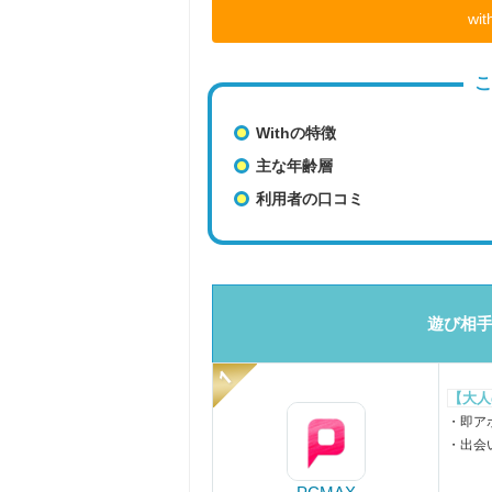
wi
こ
Withの特徴
主な年齢層
利用者の口コミ
遊び相手
【大人
・即ア
・出会