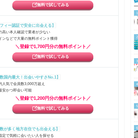
無料で試してみる
1
フィー認証で安全に出会える】
の高い本人確認で業者が少ない
2
インなどで大量の無料ポイント獲得
＼登録で1,700円分の無料ポイント／
無料で試してみる
3
数国内最大！出会いやすさNo.1】
的人気で会員数3,000万超え
4
最安かつ即会い可能
＼登録で1,200円分の無料ポイント／
5
無料で試してみる
6
数が多く地方在住でも出会える】
指定で気軽に会いたい人を探せる