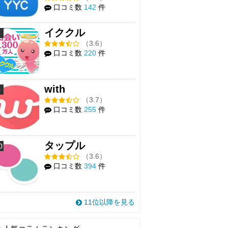
口コミ数
142
件
イククル
8
（3.6）
口コミ数
220
件
with
9
（3.7）
口コミ数
255
件
タップル
0
（3.6）
口コミ数
394
件
11位以降を見る