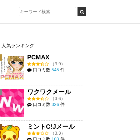
人気ランキング
PCMAX
1
（3.9）
口コミ数
545
件
ワクワクメール
2
（3.6）
口コミ数
326
件
ミントC!Jメール
3
（3.3）
口コミ数
103
件