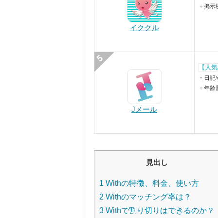
・掲示
イククル
【人気
・日記
・年齢
Jメール
見出し
1
Withの特徴、料金、使い方
2
Withのマッチング率は？
3
Withで割り切りはできるのか？