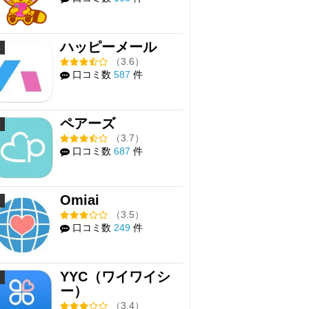
ハッピーメール
4
（3.6）
口コミ数
587
件
ペアーズ
5
（3.7）
口コミ数
687
件
Omiai
6
（3.5）
口コミ数
249
件
YYC（ワイワイシ
7
ー）
（3.4）