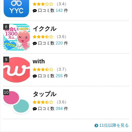
（3.4）
口コミ数
142
件
8
イククル
（3.6）
口コミ数
220
件
9
with
（3.7）
口コミ数
255
件
10
タップル
（3.6）
口コミ数
394
件
11位以降を見る