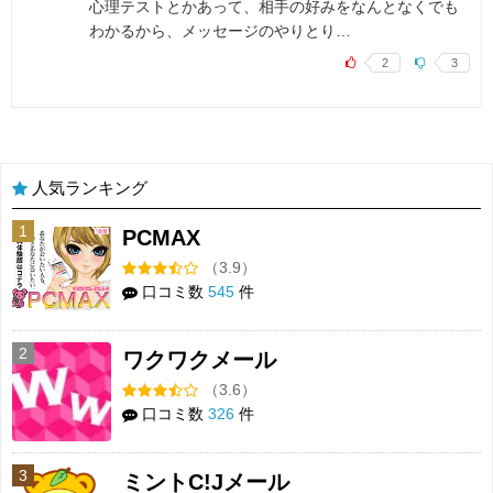
心理テストとかあって、相手の好みをなんとなくでも
わかるから、メッセージのやりとり…
2
3
人気ランキング
1
PCMAX
（3.9）
口コミ数
545
件
2
ワクワクメール
（3.6）
口コミ数
326
件
3
ミントC!Jメール