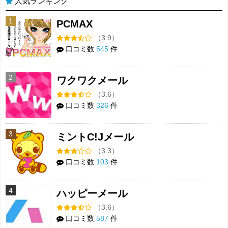
人気ランキング
1
PCMAX
（3.9）
口コミ数
545
件
2
ワクワクメール
（3.6）
口コミ数
326
件
3
ミントC!Jメール
（3.3）
口コミ数
103
件
4
ハッピーメール
（3.6）
口コミ数
587
件