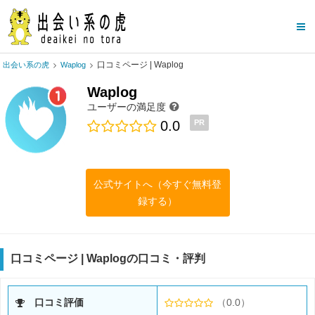
口コミページ | Waplog
出会い系の虎
Waplog
Waplog
ユーザーの満足度
0.0
PR
公式サイトへ（今すぐ無料登
録する）
口コミページ | Waplogの口コミ・評判
口コミ評価
（0.0）