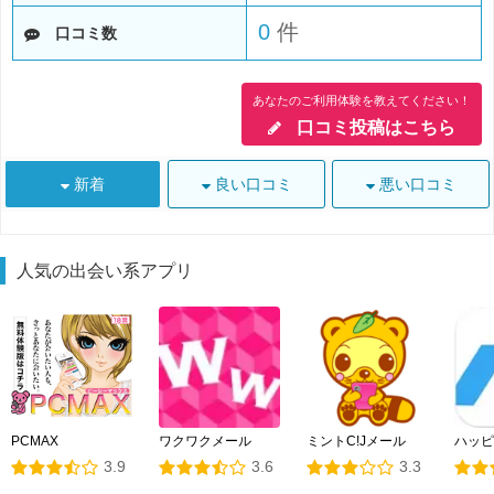
0
件
口コミ数
あなたのご利用体験を教えてください！
口コミ投稿はこちら
新着
良い口コミ
悪い口コミ
人気の出会い系アプリ
PCMAX
ワクワクメール
ミントC!Jメール
ハッピ
3.9
3.6
3.3