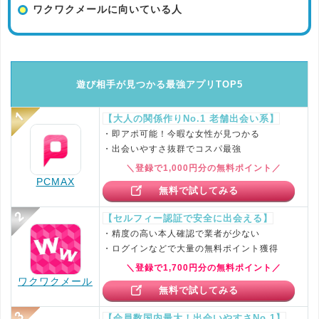
ワクワクメールに向いている人
遊び相手が見つかる最強アプリTOP5
【大人の関係作りNo.1 老舗出会い系】
・即アポ可能！今暇な女性が見つかる
・出会いやすさ抜群でコスパ最強
＼登録で1,000円分の無料ポイント／
PCMAX
無料で試してみる
【セルフィー認証で安全に出会える】
・精度の高い本人確認で業者が少ない
・ログインなどで大量の無料ポイント獲得
＼登録で1,700円分の無料ポイント／
ワクワクメール
無料で試してみる
【会員数国内最大！出会いやすさNo.1】