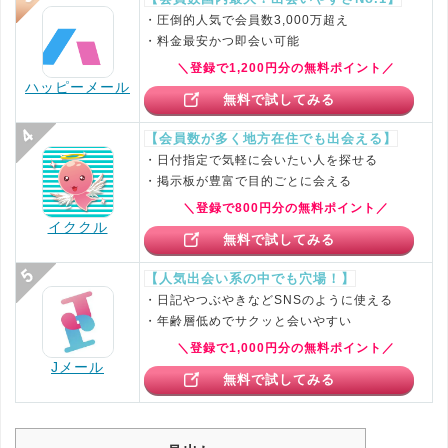
・圧倒的人気で会員数3,000万超え
・料金最安かつ即会い可能
＼登録で1,200円分の無料ポイント／
ハッピーメール
無料で試してみる
【会員数が多く地方在住でも出会える】
・日付指定で気軽に会いたい人を探せる
・掲示板が豊富で目的ごとに会える
＼登録で800円分の無料ポイント／
イククル
無料で試してみる
【人気出会い系の中でも穴場！】
・日記やつぶやきなどSNSのように使える
・年齢層低めでサクッと会いやすい
＼登録で1,000円分の無料ポイント／
Jメール
無料で試してみる