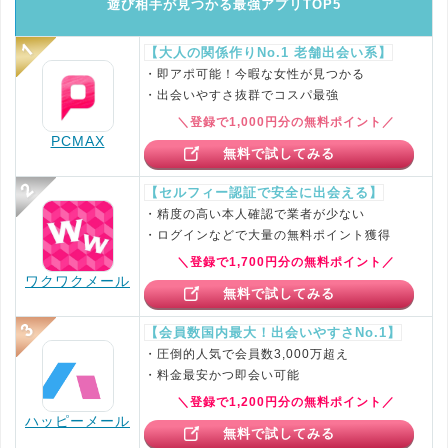
遊び相手が見つかる最強アプリTOP5
【大人の関係作りNo.1 老舗出会い系】
・即アポ可能！今暇な女性が見つかる
・出会いやすさ抜群でコスパ最強
＼登録で1,000円分の無料ポイント／
PCMAX
無料で試してみる
【セルフィー認証で安全に出会える】
・精度の高い本人確認で業者が少ない
・ログインなどで大量の無料ポイント獲得
＼登録で1,700円分の無料ポイント／
ワクワクメール
無料で試してみる
【会員数国内最大！出会いやすさNo.1】
・圧倒的人気で会員数3,000万超え
・料金最安かつ即会い可能
＼登録で1,200円分の無料ポイント／
ハッピーメール
無料で試してみる