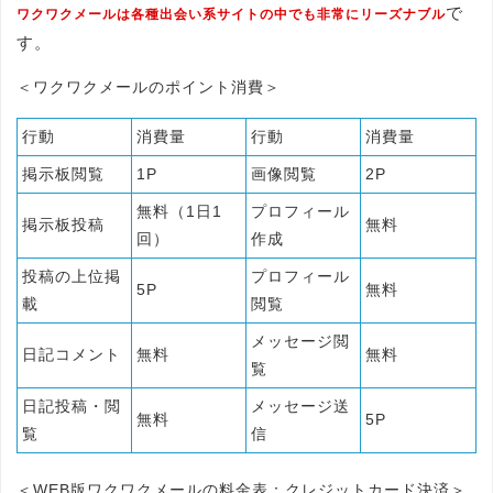
で
ワクワクメールは各種出会い系サイトの中でも非常にリーズナブル
す。
＜ワクワクメールのポイント消費＞
行動
消費量
行動
消費量
掲示板閲覧
1P
画像閲覧
2P
無料（1日1
プロフィール
掲示板投稿
無料
回）
作成
投稿の上位掲
プロフィール
5P
無料
載
閲覧
メッセージ閲
日記コメント
無料
無料
覧
日記投稿・閲
メッセージ送
無料
5P
覧
信
＜WEB版ワクワクメールの料金表：クレジットカード決済＞