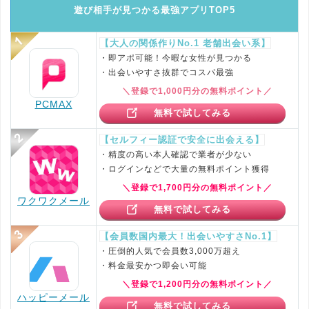
遊び相手が見つかる最強アプリTOP5
【大人の関係作りNo.1 老舗出会い系】
・即アポ可能！今暇な女性が見つかる
・出会いやすさ抜群でコスパ最強
＼登録で1,000円分の無料ポイント／
PCMAX
無料で試してみる
【セルフィー認証で安全に出会える】
・精度の高い本人確認で業者が少ない
・ログインなどで大量の無料ポイント獲得
＼登録で1,700円分の無料ポイント／
ワクワクメール
無料で試してみる
【会員数国内最大！出会いやすさNo.1】
・圧倒的人気で会員数3,000万超え
・料金最安かつ即会い可能
＼登録で1,200円分の無料ポイント／
ハッピーメール
無料で試してみる