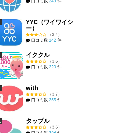
口コミ数
249
件
YYC（ワイワイシ
7
ー）
（3.4）
口コミ数
142
件
イククル
8
（3.6）
口コミ数
220
件
with
9
（3.7）
口コミ数
255
件
タップル
0
（3.6）
口コミ数
394
件