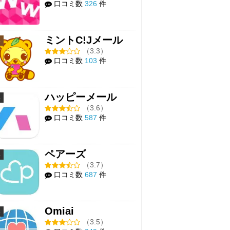
口コミ数
326
件
ミントC!Jメール
3
（3.3）
口コミ数
103
件
ハッピーメール
4
（3.6）
口コミ数
587
件
ペアーズ
5
（3.7）
口コミ数
687
件
Omiai
6
（3.5）