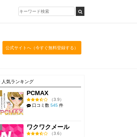
公式サイトへ（今すぐ無料登録する）
人気ランキング
PCMAX
1
（3.9）
口コミ数
545
件
ワクワクメール
2
（3.6）