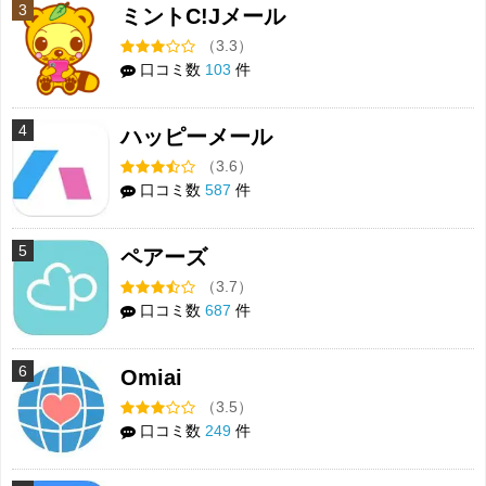
3
ミントC!Jメール
（3.3）
口コミ数
103
件
4
ハッピーメール
（3.6）
口コミ数
587
件
5
ペアーズ
（3.7）
口コミ数
687
件
6
Omiai
（3.5）
口コミ数
249
件