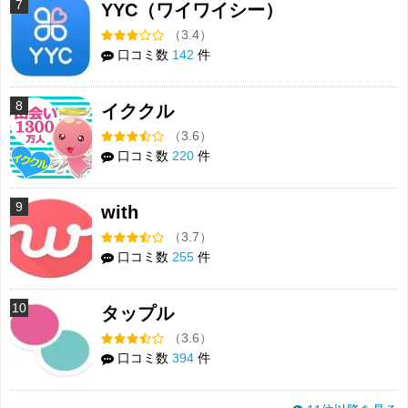
7
YYC（ワイワイシー）
（3.4）
口コミ数
142
件
8
イククル
（3.6）
口コミ数
220
件
9
with
（3.7）
口コミ数
255
件
10
タップル
（3.6）
口コミ数
394
件