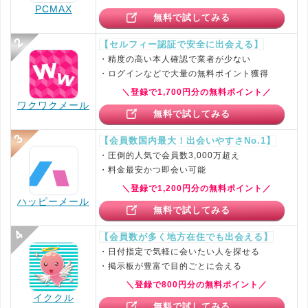
PCMAX
無料で試してみる
【セルフィー認証で安全に出会える】
・精度の高い本人確認で業者が少ない
・ログインなどで大量の無料ポイント獲得
＼登録で1,700円分の無料ポイント／
ワクワクメール
無料で試してみる
【会員数国内最大！出会いやすさNo.1】
・圧倒的人気で会員数3,000万超え
・料金最安かつ即会い可能
＼登録で1,200円分の無料ポイント／
ハッピーメール
無料で試してみる
【会員数が多く地方在住でも出会える】
・日付指定で気軽に会いたい人を探せる
・掲示板が豊富で目的ごとに会える
＼登録で800円分の無料ポイント／
イククル
無料で試してみる