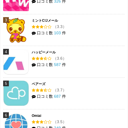
口コミ数
326
件
3
ミントC!Jメール
（3.3）
口コミ数
103
件
4
ハッピーメール
（3.6）
口コミ数
587
件
5
ペアーズ
（3.7）
口コミ数
687
件
6
Omiai
（3.5）
口コミ数
249
件