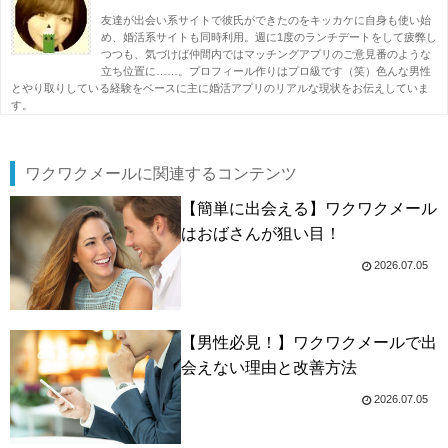
友達が出会い系サイトで彼氏ができたのをキッカケに自身も使い始
め、婚活系サイトも同時利用。週に1度のランチデートをして疲弊し
つつも、気づけば仲間内ではマッチングアプリのご意見番のような
立ち位置に……。プロフィール作りはプロ級です（笑）色んな男性
とやり取りしている経験をベースに主に婚活アプリのリアルな現状をお伝えしていま
す。
ワクワクメールに関連するコンテンツ
【簡単に出会える】ワクワクメール
はおばさんが狙い目！
2026.07.05
【男性必見！】ワクワクメールで出
会えない理由と改善方法
2026.07.05