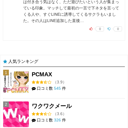
は付き合う気はなく、ただ遊びたいという人が集まっ
ている印象。マッチして最初の一言で下ネタを言って
くる人や、すぐLINEに誘導してくるサクラもいまし
た。その人はLINE追加した直後…
0
0
人気ランキング
1
PCMAX
（3.9）
口コミ数
545
件
2
ワクワクメール
（3.6）
口コミ数
326
件