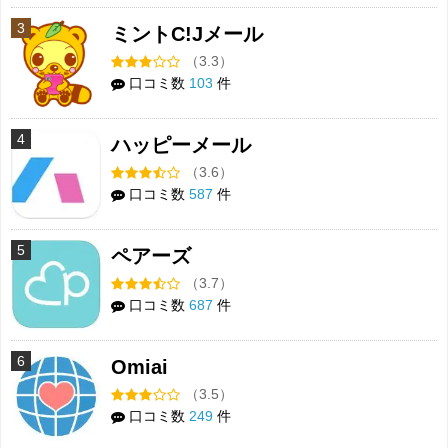
3
ミントC!Jメール
（3.3）
口コミ数
103
件
4
ハッピーメール
（3.6）
口コミ数
587
件
5
ペアーズ
（3.7）
口コミ数
687
件
6
Omiai
（3.5）
口コミ数
249
件