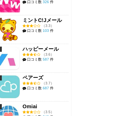
口コミ数
326
件
ミントC!Jメール
3
（3.3）
口コミ数
103
件
ハッピーメール
4
（3.6）
口コミ数
587
件
ペアーズ
5
（3.7）
口コミ数
687
件
Omiai
6
（3.5）