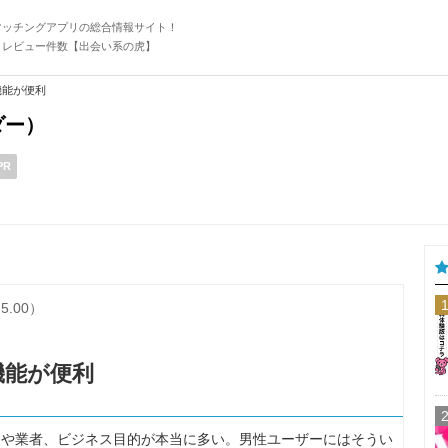
マッチングアプリの総合情報サイト！
・レビュー件数【出会い系の虎】
機能が便利
ダー）
PR
5.00）
機能が便利
ラや業者、ビジネス目的が本当に多い。男性ユーザーにはそうい