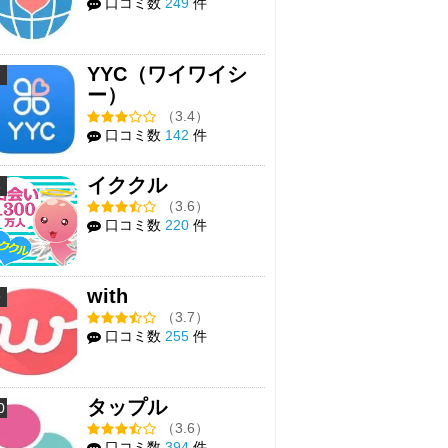
口コミ数
249
件
YYC（ワイワイシ
7
ー）
（3.4）
口コミ数
142
件
イククル
8
（3.6）
口コミ数
220
件
with
9
（3.7）
口コミ数
255
件
タップル
0
（3.6）
口コミ数
394
件