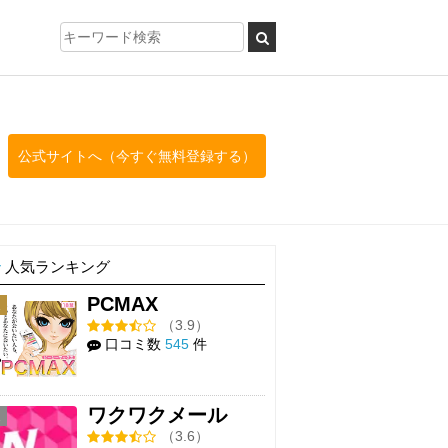
公式サイトへ（今すぐ無料登録する）
人気ランキング
PCMAX
1
（3.9）
口コミ数
545
件
ワクワクメール
2
（3.6）