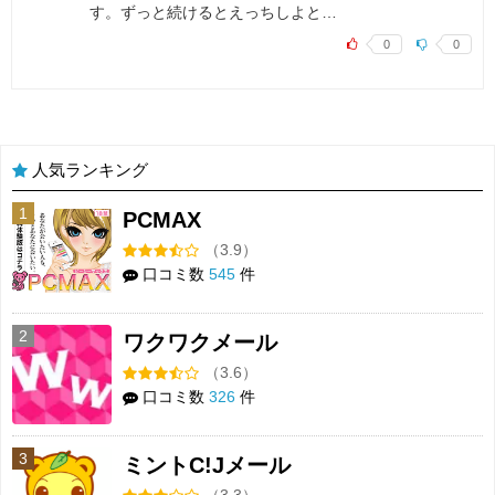
す。ずっと続けるとえっちしよと…
0
0
人気ランキング
1
PCMAX
（3.9）
口コミ数
545
件
2
ワクワクメール
（3.6）
口コミ数
326
件
3
ミントC!Jメール
（3.3）