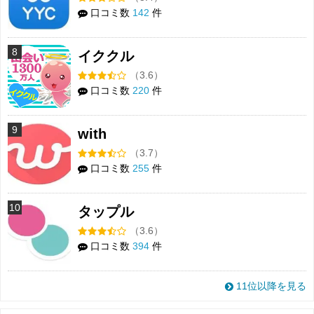
口コミ数
142
件
8
イククル
（3.6）
口コミ数
220
件
9
with
（3.7）
口コミ数
255
件
10
タップル
（3.6）
口コミ数
394
件
11位以降を見る